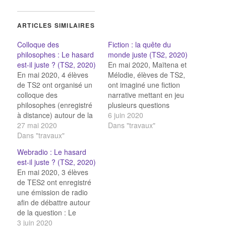
ARTICLES SIMILAIRES
Colloque des
Fiction : la quête du
philosophes : Le hasard
monde juste (TS2, 2020)
est-il juste ? (TS2, 2020)
En mai 2020, Maïtena et
En mai 2020, 4 élèves
Mélodie, élèves de TS2,
de TS2 ont organisé un
ont imaginé une fiction
colloque des
narrative mettant en jeu
philosophes (enregistré
plusieurs questions
à distance) autour de la
autour de la justice : la
6 juin 2020
question : Le hasard est-
27 mai 2020
quête du monde juste.
Dans "travaux"
il juste ? Avec : May-Blue
Dans "travaux"
: Présentatrice Marin :
Webradio : Le hasard
John Rawls Noah :
est-il juste ? (TS2, 2020)
Mandeville Loic : Nozick
En mai 2020, 3 élèves
de TES2 ont enregistré
une émission de radio
afin de débattre autour
de la question : Le
hasard est-il juste ?
3 juin 2020