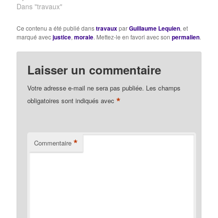
***Cette émission a été
Dans "travaux"
enregistrée dans les
conditions du
Ce contenu a été publié dans
travaux
par
Guillaume Lequien
, et
confinement, à distance.
marqué avec
justice
,
morale
. Mettez-le en favori avec son
permalien
.
Merci pour votre
indulgence pour la
qualité sonore au tout
Laisser un commentaire
début, mais…
Votre adresse e-mail ne sera pas publiée.
Les champs
*
obligatoires sont indiqués avec
*
Commentaire