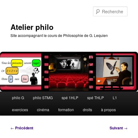
Aller
au
Rech
contenu
principal
Atelier philo
Site accompagnant le cours de Philosophie de G. Lequien
Menu
philo G
philo STMG
spé 1HLP
spé THLP
L1
principal
exercices
cinéma
formation
droits
à propos
Navigation
←
Précédent
Suivant
→
des