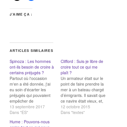
J’AIME ÇA :
ARTICLES SIMILAIRES
Spinoza : Les hommes
Clifford : Suis-je libre de
ont-ils besoin de croire à
croire tout ce qui me
certains préjugés ?
plaît ?
Partout où l'occasion
Un armateur était sur le
m'en a été donnée, j'ai
point de faire prendre la
eu soin d'écarter les
mer à un bateau chargé
préjugés qui pouvaient
d’émigrants. Il savait que
empêcher de
ce navire était vieux, et,
comprendre mes
13 septembre 2017
surtout, qu’il avait de
12 octobre 2015
démonstrations ; mais
Dans "ES"
nombreux défauts de
Dans "textes"
comme il reste encore
construction. Pour ne
Hume : Pouvons-nous
beaucoup de préjugés
rien arranger, le bateau