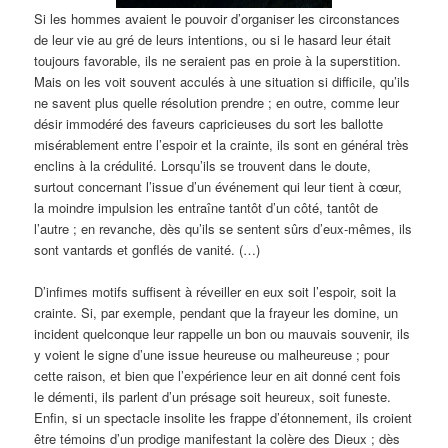
Si les hommes avaient le pouvoir d’organiser les circonstances
de leur vie au gré de leurs intentions, ou si le hasard leur était
toujours favorable, ils ne seraient pas en proie à la superstition.
Mais on les voit souvent acculés à une situation si difficile, qu’ils
ne savent plus quelle résolution prendre ; en outre, comme leur
désir immodéré des faveurs capricieuses du sort les ballotte
misérablement entre l’espoir et la crainte, ils sont en général très
enclins à la crédulité. Lorsqu’ils se trouvent dans le doute,
surtout concernant l’issue d’un événement qui leur tient à cœur,
la moindre impulsion les entraîne tantôt d’un côté, tantôt de
l’autre ; en revanche, dès qu’ils se sentent sûrs d’eux-mêmes, ils
sont vantards et gonflés de vanité. (…)
D’infimes motifs suffisent à réveiller en eux soit l’espoir, soit la
crainte. Si, par exemple, pendant que la frayeur les domine, un
incident quelconque leur rappelle un bon ou mauvais souvenir, ils
y voient le signe d’une issue heureuse ou malheureuse ; pour
cette raison, et bien que l’expérience leur en ait donné cent fois
le démenti, ils parlent d’un présage soit heureux, soit funeste.
Enfin, si un spectacle insolite les frappe d’étonnement, ils croient
être témoins d’un prodige manifestant la colère des Dieux ; dès