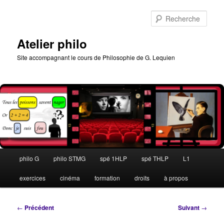
Aller
au
Rech
contenu
principal
Atelier philo
Site accompagnant le cours de Philosophie de G. Lequien
Menu
philo G
philo STMG
spé 1HLP
spé THLP
L1
principal
exercices
cinéma
formation
droits
à propos
Navigation
←
Précédent
Suivant
→
des