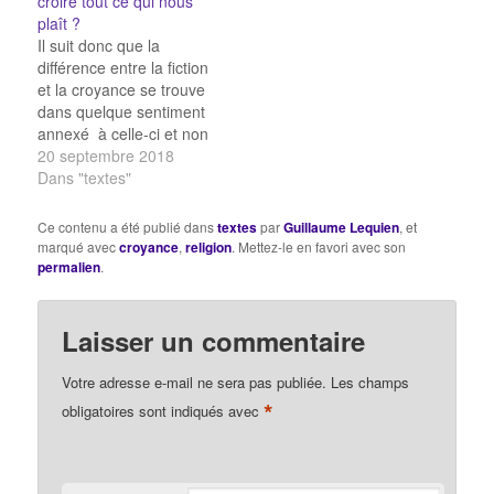
croire tout ce qui nous
qui pouvaient et peuvent
avait déjà affronté
plaît ?
empêcher encore - et
plusieurs mers
Il suit donc que la
même au plus haut point
houleuses et maintes
différence entre la fiction
- les hommes de saisir
tempêtes et avait
et la croyance se trouve
l'enchaînement des
souvent…
dans quelque sentiment
choses comme…
annexé à celle-ci et non
à celle-là, qui ne dépend
20 septembre 2018
pas de la volonté et ne
Dans "textes"
peut se commander par
plaisir. Il faut que la
Ce contenu a été publié dans
textes
par
Guillaume Lequien
, et
nature l’éveille comme
marqué avec
croyance
,
religion
. Mettez-le en favori avec son
tous les autres
permalien
.
sentiments ; il…
Laisser un commentaire
Votre adresse e-mail ne sera pas publiée.
Les champs
*
obligatoires sont indiqués avec