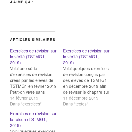
J’AIME ÇA :
ARTICLES SIMILAIRES
Exercices de révision sur
Exercices de révision sur
la vérité (TSTMG1,
la vérité (TSTMG1,
2019)
2019)
Voici une série
Voici quelques exercices
d'exercices de révision
de révision conçus par
créés par les élèves de
des élèves de TSMTG1
TSTMG1 en février 2019
en décembre 2019 afin
Peut-on vivre sans
de réviser le chapitre sur
réfléchir ? QCM :
14 février 2019
la vérité : La vérité
11 décembre 2019
définitions sur la vérité
Dans "exercices"
Retrouver des définitions
Dans "textes"
Association d'idées sur
sur la vérité QCM La
Exercices de révision sur
la vérité Absolu ou relatif
vérité LA VERITE QCM
la raison (TSTMG1,
? La vérité est-elle
sur la vérité Paires -
2019)
relative? QCM : vérité,
définitions sur la vérité
Voici quelques exercices