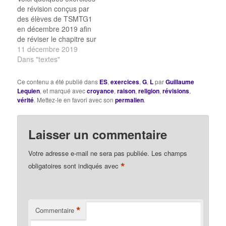
raison Vérité, raison &
QCM sur la vérité…
de révision conçus par
expérience raison ou
des élèves de TSMTG1
expérience…
en décembre 2019 afin
de réviser le chapitre sur
la raison : La raison
11 décembre 2019
QCM : le raisonnement
Dans "textes"
texte à trou sur le
sophisme Course de
Ce contenu a été publié dans
ES
,
exercices
,
G
,
L
par
Guillaume
chevaux sur la raison
Lequien
, et marqué avec
croyance
,
raison
,
religion
,
révisions
,
QCM sur la raison Jeu
vérité
. Mettez-le en favori avec son
permalien
.
du millionnaire sur la…
Laisser un commentaire
Votre adresse e-mail ne sera pas publiée.
Les champs
*
obligatoires sont indiqués avec
*
Commentaire