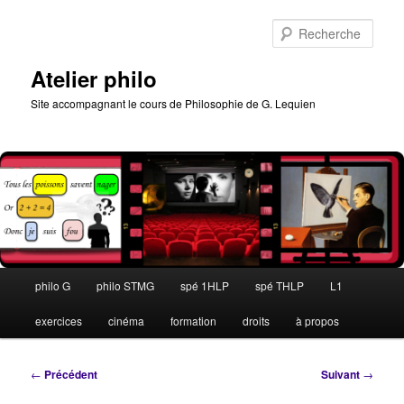
Aller
au
Rech
contenu
principal
Atelier philo
Site accompagnant le cours de Philosophie de G. Lequien
Menu
philo G
philo STMG
spé 1HLP
spé THLP
L1
principal
exercices
cinéma
formation
droits
à propos
Navigation
←
Précédent
Suivant
→
des