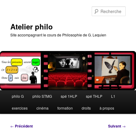
Aller
au
Rech
contenu
principal
Atelier philo
Site accompagnant le cours de Philosophie de G. Lequien
Menu
philo G
philo STMG
spé 1HLP
spé THLP
L1
principal
exercices
cinéma
formation
droits
à propos
Navigation
←
Précédent
Suivant
→
des