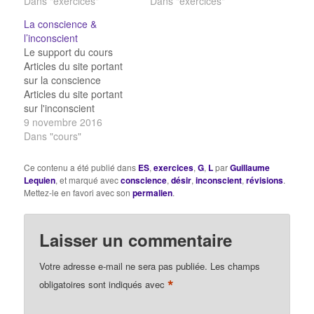
conscience Paires sur la
Dans "exercices"
la naissance de la
Dans "exercices"
conscience mots croisés
psychanalyse QCM
La conscience &
sur la conscience
soigner l'hystérie Mots
l’inconscient
Comment être un sujet
croisés sur la
Le support du cours
? QCM sur
psychanalyse Mots
Articles du site portant
essentialisme /
croisés sur l'inconscient
sur la conscience
existentialisme QCM sur
QCM sur les actes
Articles du site portant
les opinions…
manqués & les rêves
sur l'inconscient
QCM…
Conscience & identité
9 novembre 2016
personnelle Puis-je avoir
Dans "cours"
conscience de tout
? L'expérience du match
Ce contenu a été publié dans
ES
,
exercices
,
G
,
L
par
Guillaume
de Basket Locke : Puis-
Lequien
, et marqué avec
conscience
,
désir
,
inconscient
,
révisions
.
je être moi-même sans
Mettez-le en favori avec son
permalien
.
conscience ? Locke :
Être la même personne,
est-ce rester la même
Laisser un commentaire
chose ?…
Votre adresse e-mail ne sera pas publiée.
Les champs
*
obligatoires sont indiqués avec