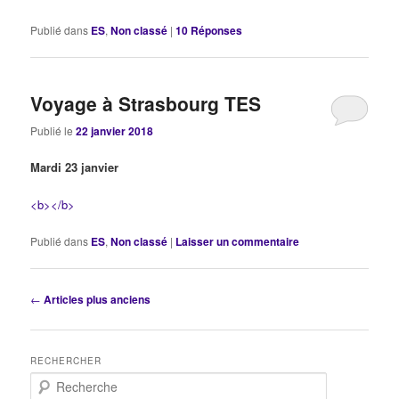
Publié dans
ES
,
Non classé
|
10
Réponses
Voyage à Strasbourg TES
Publié le
22 janvier 2018
Mardi 23 janvier
<b></b>
Publié dans
ES
,
Non classé
|
Laisser un commentaire
Navigation
←
Articles plus anciens
des
articles
RECHERCHER
R
e