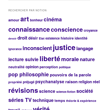
c
h
RECHERCHER PAR NOTION
e
art
cinéma
r
amour
bonheur
c
connaissance
conscience
h
croyance
e
droit
désir
histoire
identité
existence
Etat
devoir
justice
inconscient
langage
ignorance
liberté
morale
lecture suivie
nature
opinion
perception
neutralité
politique
pop philosophie
pouvoirs de la parole
psychanalyse
raison
réel
religion
préjugé
propriété
révisions
société
science
science-fiction
séries TV
technique
temps
théorie & expérience
vérité
travail