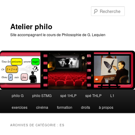
Aller
Aller
au
au
Rech
contenu
contenu
principal
secondaire
Atelier philo
Site accompagnant le cours de Philosophie de G. Lequien
Menu
philo G
philo STMG
spé 1HLP
spé THLP
L1
principal
exercices
cinéma
formation
droits
à propos
ARCHIVES DE CATÉGORIE :
ES