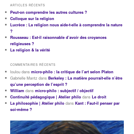
ARTICLES RÉCENTS
Peut-on comprendre les autres cultures ?
Colloque sur la religion
Lucrèce : La religion nous aide-t-elle à comprendre la nature
?
Rousseau : Est-il raisonnable d’avoir des croyances
religieuses ?
La religion & la vérité
COMMENTAIRES RÉCENTS
loulou
dans
micro-philo : la critique de l’art selon Platon
Gabrielle Mantz
dans
Berkeley : La matière pourrait-elle n’être
qu’une perception de l’esprit ?
William
dans
micro-philo : subjectif / objectif
Continuité pédagogique | Atelier philo
dans
Le droit
La philosophie | Atelier philo
dans
Kant : Faut-il penser par
soi-même ?