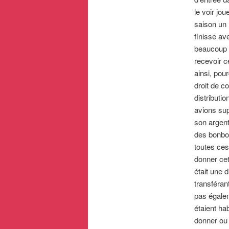
le voir jo
saison un 
finisse a
beaucoup p
recevoir c
ainsi, pou
droit de c
distributio
avions su
son argent
des bonbo
toutes ces
donner cet
était une 
transféran
pas égalem
étaient ha
donner ou 