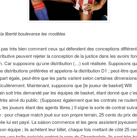
a liberté bouleverse les modèles
 pas très bien comment ceux qui défendent des conceptions différen
stributive peuvent rejeter la conception de la justice dans les avoirs fo
tion. Car supposons qu’une distribution (…) soit réalisée. Supposons qu
os distributions préférées et appelons-la distribution D
1
; peut-être qu
 part égale, peut-être que les parts varient selon certaines dimension
iculièrement. Maintenant, supposons que [le joueur de basket] Wilt
n soit très demandé par les équipes de basket, étant donné que c’es
rès aimé du public. (Supposez également que les contrats ne roulen
 les joueurs étant des agents libres.) Il signe la sorte de contrat sui
 : pour chaque match joué sur son propre terrain, 25 cents du prix d
ntrée lui est payé. La saison commence et les gens assistent joyeuse
on équipe ; ils achètent leur billet, chaque fois mettant de côté 25 cen
ans une boîte spéciale portant le nom de Chamberlain. Ils sont très 