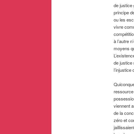
de justice
principe d
ou les esc
vivre comm
compétitio
à l’autre 
moyens qui
L’existenc
de justice
l’injustic
Quiconque 
ressource 
possession
viennent a
de la conc
zéro et co
jaillissaie