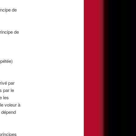
incipe de
rincipe de
épétée)
rivé par
 par le
e les
le voleur à
e dépend
principes