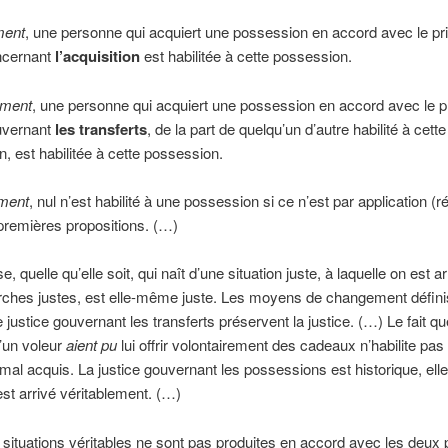
ment
, une personne qui acquiert une possession en accord avec le pr
oncernant
l’acquisition
est habilitée à cette possession.
ment
, une personne qui acquiert une possession en accord avec le p
ouvernant
les transferts
, de la part de quelqu’un d’autre habilité à cette
, est habilitée à cette possession.
ment
, nul n’est habilité à une possession si ce n’est par application (r
premières propositions. (…)
, quelle qu’elle soit, qui naît d’une situation juste, à laquelle on est ar
ches justes, est elle-même juste. Les moyens de changement définis
 justice gouvernant les transferts préservent la justice. (…) Le fait qu
’un voleur
aient pu
lui offrir volontairement des cadeaux n’habilite pas 
mal acquis. La justice gouvernant les possessions est historique, ell
est arrivé véritablement. (…)
 situations véritables ne sont pas produites en accord avec les deux 