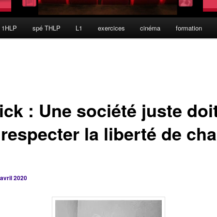
 1HLP
spé THLP
L1
exercices
cinéma
formation
ck : Une société juste doit
 respecter la liberté de ch
avril 2020