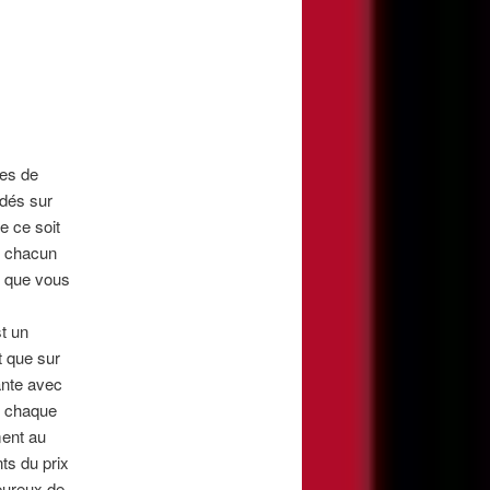
tes de
ndés sur
e ce soit
e chacun
s que vous
t un
t que sur
vante avec
e chaque
ment au
ts du prix
heureux de