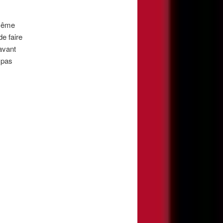
-même
de faire
avant
 pas