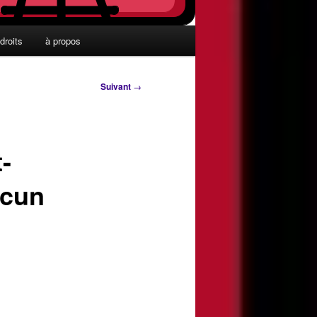
droits
à propos
Suivant
→
-
acun