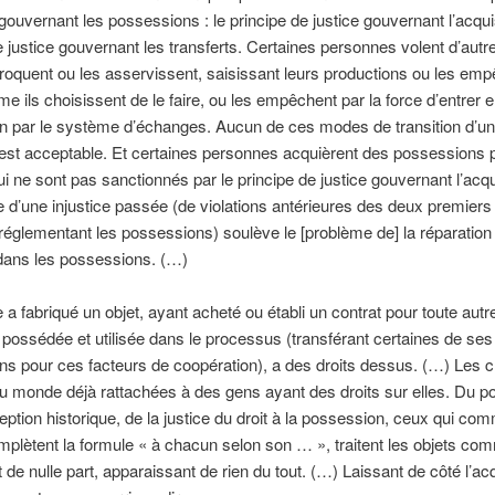
 gouvernant les possessions : le principe de justice gouvernant l’acquis
e justice gouvernant les transferts. Certaines personnes volent d’autr
roquent ou les asservissent, saisissant leurs productions ou les em
e ils choisissent de le faire, ou les empêchent par la force d’entrer 
n par le système d’échanges. Aucun de ces modes de transition d’une
n’est acceptable. Et certaines personnes acquièrent des possessions 
 ne sont pas sanctionnés par le principe de justice gouvernant l’acqui
e d’une injustice passée (de violations antérieures des deux premiers
 réglementant les possessions) soulève le [problème de] la réparation
e dans les possessions. (…)
a fabriqué un objet, ayant acheté ou établi un contrat pour toute autr
possédée et utilisée dans le processus (transférant certaines de ses
s pour ces facteurs de coopération), a des droits dessus. (…) Les 
u monde déjà rattachées à des gens ayant des droits sur elles. Du po
eption historique, de la justice du droit à la possession, ceux qui c
mplètent la formule « à chacun selon son … », traitent les objets com
nt de nulle part, apparaissant de rien du tout. (…) Laissant de côté l’acq