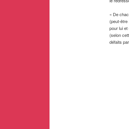
le redress
« De chacu
(peut-être
pour lui e
(selon cet
défaits par