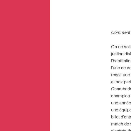
Comment l
On ne voit
justice di
l’habilita
l’une de v
reçoit une
aimez part
Chamberlai
champion t
une année,
une équipe
billet d’e
match de s
d’entrée d