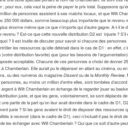
uer ; pour eux, cela vaut la peine de payer le prix total. Supposons qu’
million de personnes assistent à ses matchs locaux, et que Wilt Cha
vec 250 000 dollars, somme beaucoup plus importante que le revenu 
lus énorme même que ce que n’importe qui d’autre gagne. A-t-il le dr
e revenu ? Est-ce que cette nouvelle distribution D
2
est injuste ? S’il
rquoi ? Il est inutile de discuter pour savoir si chacune des personnes 
ontrôler les ressources qu’elle détenait dans le cas de D
1
: en effet, c’é
n (votre distribution favorite) que (pour les besoins de l’argumentation
pposée acceptable. Chacune de ces personnes a choisi de donner 25
 à Chamberlain. Elle aurait pu le dépenser en allant au cinéma, ou en
ns, ou des numéros du magazine
Dissent
ou de la
Monthly Review
.
 personnes, au moins un million d’entre elles, sont tombées d’accord
 argent à Wilt Chamberlain en échange de le regarder jouer au basket
distribution juste, et que les gens, volontairement, se sont déplacés d
t une partie de la part qu’on leur avait donnée dans le cadre de D
1
, D
ent juste ? Si les gens avaient le droit de disposer des ressources qu
bilités à recevoir (dans le cadre de D
1
), ceci n’incluait-il pas le droit de
de les échanger avec Wilt Chamberlain ? Qui que ce soit d’autre peut