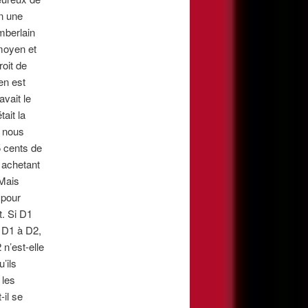
en une
mberlain
moyen et
oit de
 en est
avait le
tait la
) nous
 cents de
 achetant
 Mais
 pour
. Si D
1
e D
1
à D
2
,
2
n’est-elle
’ils
 les
-il se