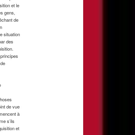
ition et le
es gens,
pêchant de
en
 situation
par des
sition.
 principes
 de
e
choses
int de vue
ommencent à
me s’ils
uisition et