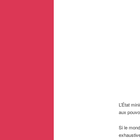
L’État min
aux pouvoi
Si le monde
exhaustive