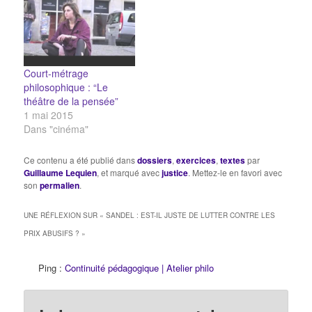
beaucoup de personnes,
dont sa fille], Larraine
est pauvre parce qu'elle
jette son argent par la
fenêtre.…
Court-métrage
philosophique : “Le
théâtre de la pensée”
1 mai 2015
Dans "cinéma"
Ce contenu a été publié dans
dossiers
,
exercices
,
textes
par
Guillaume Lequien
, et marqué avec
justice
. Mettez-le en favori avec
son
permalien
.
UNE RÉFLEXION SUR «
SANDEL : EST-IL JUSTE DE LUTTER CONTRE LES
PRIX ABUSIFS ?
»
Ping :
Continuité pédagogique | Atelier philo