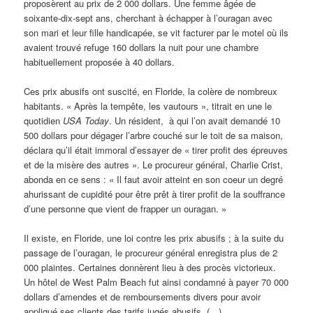
proposèrent au prix de 2 000 dollars. Une femme âgée de
soixante-dix-sept ans, cherchant à échapper à l’ouragan avec
son mari et leur fille handicapée, se vit facturer par le motel où ils
avaient trouvé refuge 160 dollars la nuit pour une chambre
habituellement proposée à 40 dollars.
Ces prix abusifs ont suscité, en Floride, la colère de nombreux
habitants. « Après la tempête, les vautours », titrait en une le
quotidien
USA Today
. Un résident, à qui l’on avait demandé 10
500 dollars pour dégager l’arbre couché sur le toit de sa maison,
déclara qu’il était immoral d’essayer de « tirer profit des épreuves
et de la misère des autres ». Le procureur général, Charlie Crist,
abonda en ce sens : « Il faut avoir atteint en son coeur un degré
ahurissant de cupidité pour être prêt à tirer profit de la souffrance
d’une personne que vient de frapper un ouragan. »
Il existe, en Floride, une loi contre les prix abusifs ; à la suite du
passage de l’ouragan, le procureur général enregistra plus de 2
000 plaintes. Certaines donnèrent lieu à des procès victorieux.
Un hôtel de West Palm Beach fut ainsi condamné à payer 70 000
dollars d’amendes et de remboursements divers pour avoir
appliqué ses clients des tarifs jugés abusifs. (…)