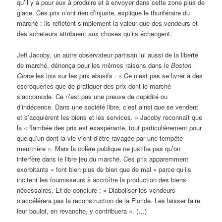
qu’il y a pour eux à produire et à envoyer dans cette zone plus de
glace. Ces prix n’ont rien d’injuste, explique le thuriféraire du
marché : ils reflètent simplement la valeur que des vendeurs et
des acheteurs attribuent aux choses qu’ils échangent.
Jeff Jacoby, un autre observateur partisan lui aussi de la liberté
de marché, dénonça pour les mêmes raisons dans le
Boston
Globe
les lois sur les prix abusifs : « Ce n’est pas se livrer à des
escroqueries que de pratiquer des prix dont le marché
s’accomode. Ce n’est pas une preuve de cupidité ou
d’indécence. Dans une société libre, c’est ainsi que se vendent
et s’acquièrent les biens et les services. » Jacoby reconnaît que
la « flambée des prix est exaspérante, tout particulièrement pour
quelqu’un dont la vie vient d’être ravagée par une tempête
meurtrière ». Mais la colère publique ne justifie pas qu’on
interfère dans le libre jeu du marché. Ces prix apparemment
exorbitants « font bien plus de bien que de mal » parce qu’ils
incitent les fournisseurs à accroître la production des biens
nécessaires. Et de conclure : « Diaboliser les vendeurs
n’accélérera pas la reconstruction de la Floride. Les laisser faire
leur boulot, en revanche, y contribuera ». (…)