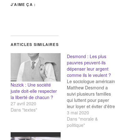
J’AIME ÇA :
ARTICLES SIMILAIRES
Desmond : Les plus
pauvres peuvent-ils
dépenser leur argent
comme ils le veulent ?
Le sociologue américain
Nozick : Une société
Matthew Desmond a
juste doit-elle respecter
suivi plusieurs familles
la liberté de chacun ?
qui luttent pour payer
27 avril 2020
leur loyer et éviter d'être
Dans "textes"
expulsées pendant la
3 mai 2020
crise financière de 2007-
Dans "morale &
2008, dans des quartiers
politique"
pauvres de Milwaukee,
Wisconsin. [Pour