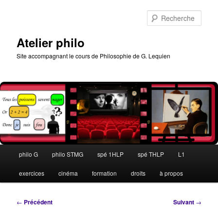
Aller
au
Rech
contenu
principal
Atelier philo
Site accompagnant le cours de Philosophie de G. Lequien
Menu
philo G
philo STMG
spé 1HLP
spé THLP
L1
principal
exercices
cinéma
formation
droits
à propos
Navigation
←
Précédent
Suivant
→
des