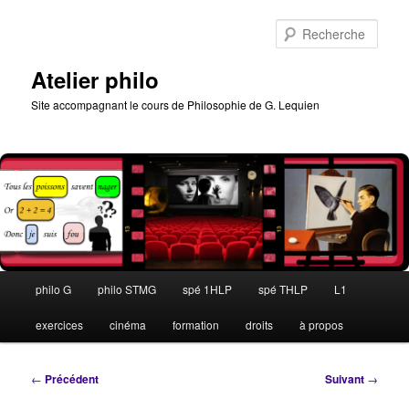
Aller
au
Rech
contenu
principal
Atelier philo
Site accompagnant le cours de Philosophie de G. Lequien
Menu
philo G
philo STMG
spé 1HLP
spé THLP
L1
principal
exercices
cinéma
formation
droits
à propos
Navigation
←
Précédent
Suivant
→
des