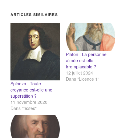
ARTICLES SIMILAIRES
Platon : La personne
aimée est-elle
irremplaçable ?
12 juillet 2024
Dans "Licence 1"
Spinoza : Toute
croyance est-elle une
superstition ?
11 novembre 2020
Dans "textes"