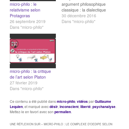
micro-philo : le
argument philosophique
relativisme selon
classique : la dialectique
Protagoras
du maître et du serviteur
30 décembre 2016
26 septembre 2019
selon Hegel. Prenez le
Dans "micro-philo"
Dans "micro-philo"
temps de visionner cette
capsule vidéo. – Pensez
à prendre quelques
notes en cours de
visionnage. – N’hésitez
pas à mettre en pause
ou à…
micro-philo : la critique
de l’art selon Platon
27 février 2019
Dans "micro-philo"
Ce contenu a été publié dans
micro-philo
,
vidéos
par
Guillaume
Lequien
, et marqué avec
désir
,
inconscient
,
liberté
,
psychanalyse
.
Mettez-le en favori avec son
permalien
.
UNE RÉFLEXION SUR «
MICRO-PHILO : LE COMPLEXE D’OEDIPE SELON