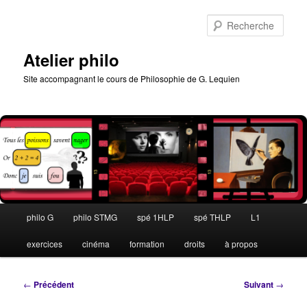
Aller
au
Rech
contenu
principal
Atelier philo
Site accompagnant le cours de Philosophie de G. Lequien
Menu
philo G
philo STMG
spé 1HLP
spé THLP
L1
principal
exercices
cinéma
formation
droits
à propos
Navigation
←
Précédent
Suivant
→
des