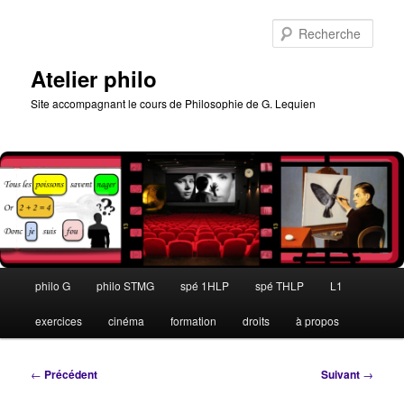
Aller
au
Rech
contenu
principal
Atelier philo
Site accompagnant le cours de Philosophie de G. Lequien
Menu
philo G
philo STMG
spé 1HLP
spé THLP
L1
principal
exercices
cinéma
formation
droits
à propos
Navigation
←
Précédent
Suivant
→
des