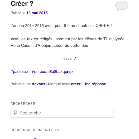
Créer ?
1
Publié le
13 mai 2015
L’année 2014-2015 avait pour thème directeur : CREER !
Voici les textes rédigés librement par les élèves de TL du lycée
René Cassin d’Arpajon autour de cette idée :
Créer ?
//padlet.com/embed/u8u8bazqpryp
Publié dans
travaux
|
Marqué avec
créer
|
Une
réponse
RECHERCHER
R
e
c
h
RECHERCHER PAR NOTION
e