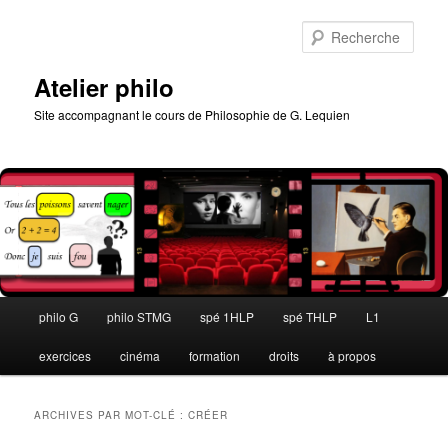
Aller
Aller
au
au
Rech
contenu
contenu
principal
secondaire
Atelier philo
Site accompagnant le cours de Philosophie de G. Lequien
Menu
philo G
philo STMG
spé 1HLP
spé THLP
L1
principal
exercices
cinéma
formation
droits
à propos
ARCHIVES PAR MOT-CLÉ :
CRÉER