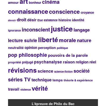
art
cinéma
r
amour
bonheur
c
connaissance
conscience
h
croyance
e
droit
désir
histoire
identité
existence
Etat
devoir
justice
inconscient
langage
ignorance
liberté
morale
lecture suivie
nature
opinion
perception
neutralité
politique
pop philosophie
pouvoirs de la parole
psychanalyse
raison
réel
religion
préjugé
propriété
révisions
société
science
science-fiction
séries TV
technique
temps
théorie & expérience
vérité
travail
violence
L'épreuve de Philo du Bac