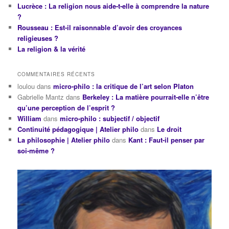
Lucrèce : La religion nous aide-t-elle à comprendre la nature
?
Rousseau : Est-il raisonnable d’avoir des croyances
religieuses ?
La religion & la vérité
COMMENTAIRES RÉCENTS
loulou
dans
micro-philo : la critique de l’art selon Platon
Gabrielle Mantz
dans
Berkeley : La matière pourrait-elle n’être
qu’une perception de l’esprit ?
William
dans
micro-philo : subjectif / objectif
Continuité pédagogique | Atelier philo
dans
Le droit
La philosophie | Atelier philo
dans
Kant : Faut-il penser par
soi-même ?