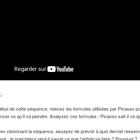
 :
ébut de cette séquence, relevez les formules utilisées par Picasso p
ncer ce qu’il va peindre. Analysez ces formules : Picasso sait-il ce qu’
 en visionnant la séquence, essayez de prévoir à quoi devrait ressem
vre : le spectateur peut-il savoir ce que l’artiste va faire ? Pourquoi ?