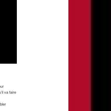
our
il va faire
bler