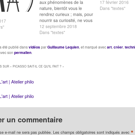
aux phénomènes de la
17 février 2016
nature, bientôt vous le
Dans "textes"
rendrez curieux ; mais, pour
nourrir sa curiosité, ne vous
017
pressez jamais de la
12 septembre 2018
rs"
satisfaire. Mettez les
Dans "textes"
questions à sa portée, et
laissez-les lui résoudre.
a été publié dans
vidéos
par
Guillaume Lequien
, et marqué avec
art
,
créer
,
techn
Qu’il ne sache rien parce
 avec son
permalien
.
que vous le lui avez dit,
mais parce…
S SUR «
PICASSO SAIT-IL CE QU’IL FAIT ?
»
L'art | Atelier philo
L'art | Atelier philo
er un commentaire
*
se e-mail ne sera pas publiée.
Les champs obligatoires sont indiqués avec