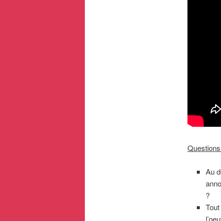
Questions
Au d
anno
?
Tout
l’oeu