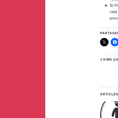
Si P
cela 
proc
PARTAGER
J’AIME ÇA
ARTICLES