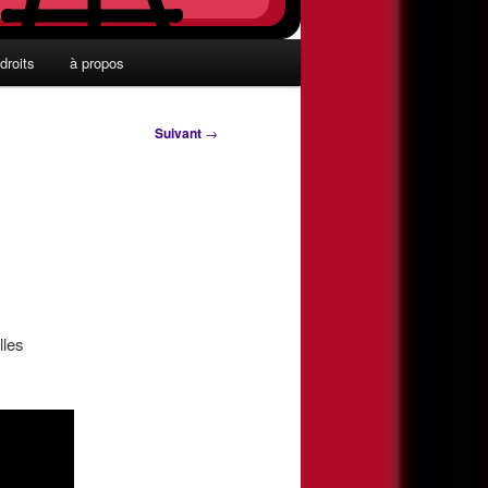
droits
à propos
Suivant
→
lles