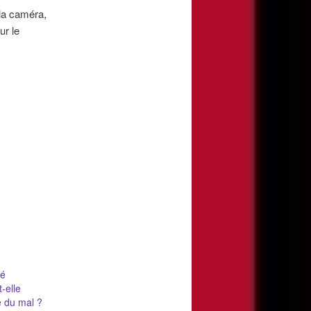
 la caméra,
ur le
té
-elle
e du mal ?