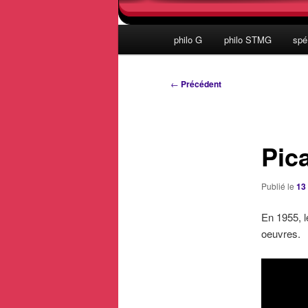
Menu
philo G
philo STMG
spé
principal
Navigation
←
Précédent
des
articles
Pica
Publié le
13
En 1955, l
oeuvres.