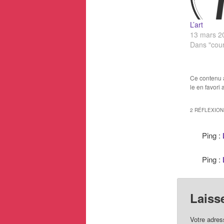
L’art
13 mars 2
Dans "cou
Ce contenu 
le en favori
2 RÉFLEXION
Ping :
Ping :
Laiss
Votre adres