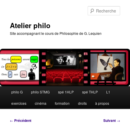
Aller
au
Rech
contenu
principal
Atelier philo
Site accompagnant le cours de Philosophie de G. Lequien
Menu
philo G
philo STMG
spé 1HLP
spé THLP
L1
principal
exercices
cinéma
formation
droits
à propos
Navigation
←
Précédent
Suivant
→
des