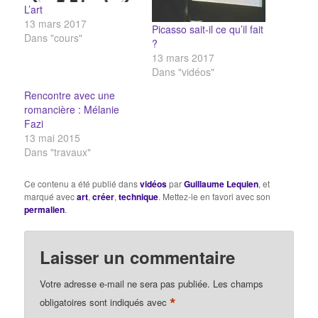
L’art
13 mars 2017
Picasso sait-il ce qu’il fait
Dans "cours"
?
13 mars 2017
Dans "vidéos"
Rencontre avec une
romancière : Mélanie
Fazi
13 mai 2015
Dans "travaux"
Ce contenu a été publié dans
vidéos
par
Guillaume Lequien
, et
marqué avec
art
,
créer
,
technique
. Mettez-le en favori avec son
permalien
.
Laisser un commentaire
Votre adresse e-mail ne sera pas publiée.
Les champs
*
obligatoires sont indiqués avec