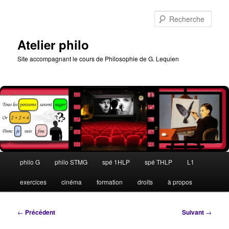
Aller
au
Rech
contenu
principal
Atelier philo
Site accompagnant le cours de Philosophie de G. Lequien
Menu
philo G
philo STMG
spé 1HLP
spé THLP
L1
principal
exercices
cinéma
formation
droits
à propos
Navigation
←
Précédent
Suivant
→
des