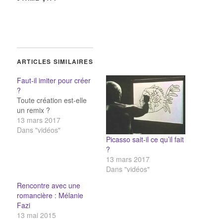
ARTICLES SIMILAIRES
Faut-il imiter pour créer
?
Toute création est-elle
un remix ?
13 mars 2017
Dans "vidéos"
Picasso sait-il ce qu’il fait
?
13 mars 2017
Dans "vidéos"
Rencontre avec une
romancière : Mélanie
Fazi
13 mai 2015