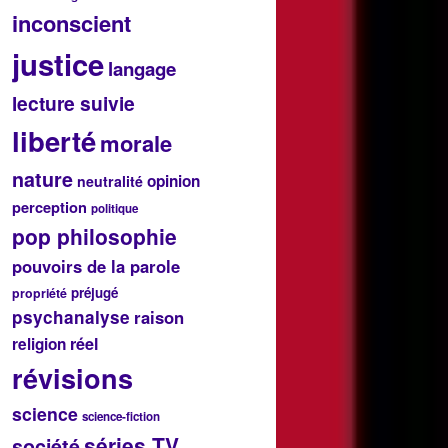
inconscient
justice
langage
lecture suivie
liberté
morale
nature
opinion
neutralité
perception
politique
pop philosophie
pouvoirs de la parole
préjugé
propriété
psychanalyse
raison
réel
religion
révisions
science
science-fiction
séries TV
société