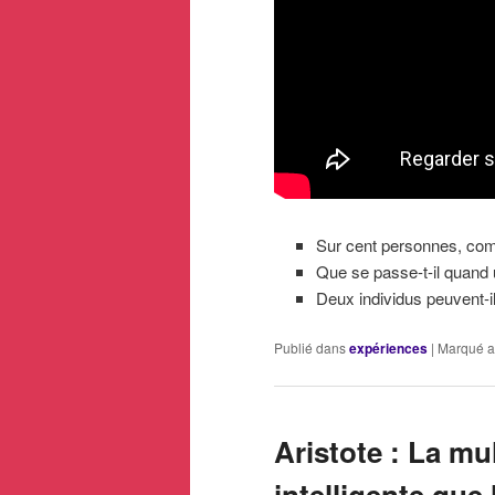
Sur cent personnes, comb
Que se passe-t-il quand u
Deux individus peuvent-il
Publié dans
expériences
|
Marqué a
Aristote : La mul
intelligente que 