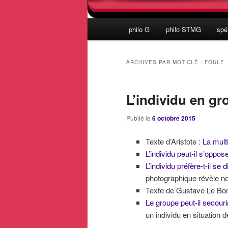
Menu
philo G
philo STMG
spé
principal
ARCHIVES PAR MOT-CLÉ :
FOULE
L’individu en gr
Publié le
6 octobre 2015
Texte d’Aristote :
La multi
L’individu peut-il s’oppos
L’individu préfère-t-il s
photographique révèle nos
Texte de Gustave Le Bo
Le groupe peut-il secourir
un individu en situation 