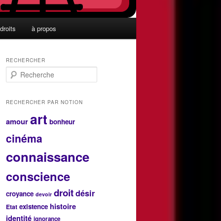
droits
à propos
RECHERCHER
R
e
c
h
RECHERCHER PAR NOTION
e
art
r
amour
bonheur
c
cinéma
h
e
connaissance
conscience
droit
désir
croyance
devoir
histoire
existence
Etat
identité
ignorance