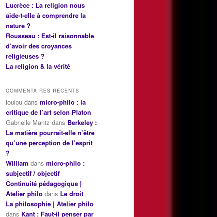
Lucrèce : La religion nous
aide-t-elle à comprendre la
nature ?
Rousseau : Est-il raisonnable
d’avoir des croyances
religieuses ?
La religion & la vérité
COMMENTAIRES RÉCENTS
loulou
dans
micro-philo : la
critique de l’art selon Platon
Gabrielle Mantz
dans
Berkeley :
La matière pourrait-elle n’être
qu’une perception de l’esprit
?
William
dans
micro-philo :
subjectif / objectif
Continuité pédagogique |
Atelier philo
dans
Le droit
La philosophie | Atelier philo
dans
Kant : Faut-il penser par