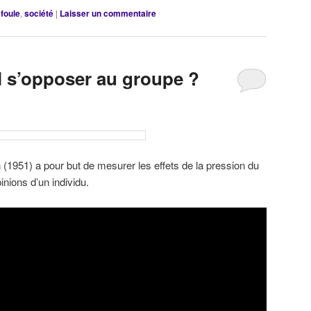
foule
,
société
|
Laisser un commentaire
il s’opposer au groupe ?
h
(1951) a pour but de mesurer les effets de la pression du
nions d’un individu.