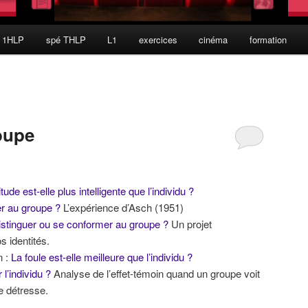
 1HLP
spé THLP
L1
exercices
cinéma
formation
oupe
tude est-elle plus intelligente que l’individu ?
er au groupe ?
L’expérience d’Asch (1951)
e distinguer ou se conformer au groupe ?
Un projet
 identités.
n :
La foule est-elle meilleure que l’individu ?
 l’individu ?
Analyse de l’effet-témoin quand un groupe voit
de détresse.