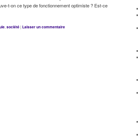
uve-t-on ce type de fonctionnement optimiste ? Est-ce
ule
,
société
|
Laisser un commentaire