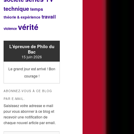
technique
temps
travail
théorie & expérience
vérité
violence
L'épreuve de Philo du
Bac
15 juin 2026
Le grand jour est arrivé ! Bon
courage !
ABONNEZ-VOUS À CE BLOG
PAR E-MAIL.
Saisissez votre adresse e-mail
pour vous abonner à ce blog et
recevoir une notification de
chaque nouvel article par email.
Adresse