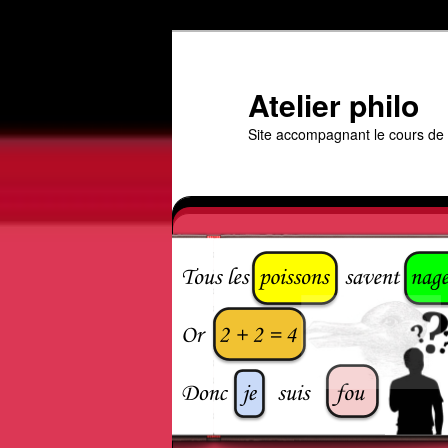
Aller
Aller
au
au
contenu
contenu
Atelier philo
principal
secondaire
Site accompagnant le cours de