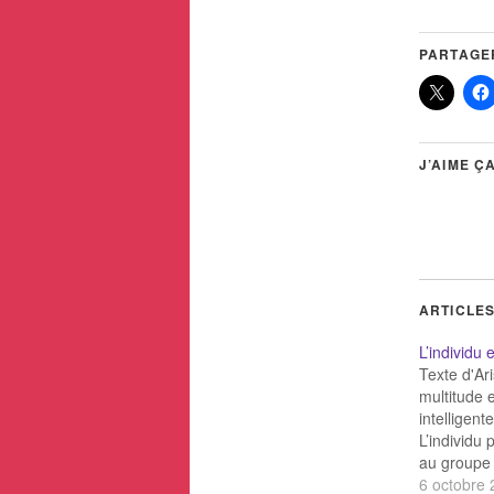
PARTAGER
J’AIME ÇA
ARTICLES
L’individu
Texte d'Ari
multitude e
intelligent
L’individu 
au groupe 
d'Asch (19
6 octobre