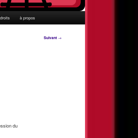
droits
à propos
Suivant
→
ession du