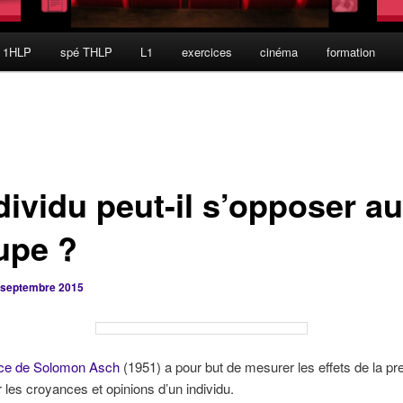
 1HLP
spé THLP
L1
exercices
cinéma
formation
dividu peut-il s’opposer au
upe ?
 septembre 2015
nce de Solomon Asch
(1951) a pour but de mesurer les effets de la pr
 les croyances et opinions d’un individu.