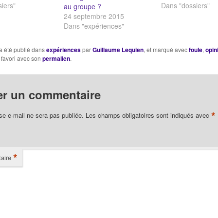
l se distinguer ou
iers"
avoir des opinions
Dans "dossiers"
au groupe ?
mer au groupe ?
penser par soi-m
24 septembre 2015
photographique
Adorno : Les opini
Dans "expériences"
identités. Texte
individu sont-elles
e Le Bon : La
intérêt ? Platon : 
a été publié dans
expériences
par
Guillaume Lequien
, et marqué avec
foule
,
opin
lle meilleure que
est-elle un…
 favori avec son
permalien
.
 ? Le…
er un commentaire
*
se e-mail ne sera pas publiée.
Les champs obligatoires sont indiqués avec
*
aire