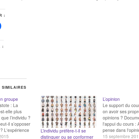
 :
 :
 SIMILAIRES
 en groupe
L’opinion
stote : La
Le support du cour
st-elle plus
on avoir ses propr
e que l’individu ?
opinions ? Docum
peut-il s’opposer
l'appui du cours : A
? L'expérience
pense dans l'opini
L’individu préfère-t-il se
51) L’individu
 2015
Schopenhauer : Fa
15 septembre 201
distinguer ou se conformer