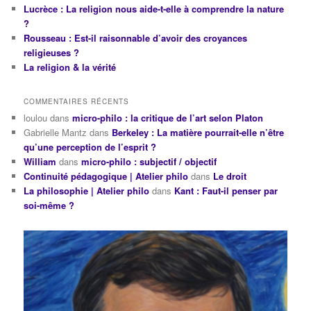
Lucrèce : La religion nous aide-t-elle à comprendre la nature
?
Rousseau : Est-il raisonnable d’avoir des croyances
religieuses ?
La religion & la vérité
COMMENTAIRES RÉCENTS
loulou
dans
micro-philo : la critique de l’art selon Platon
Gabrielle Mantz
dans
Berkeley : La matière pourrait-elle n’être
qu’une perception de l’esprit ?
William
dans
micro-philo : subjectif / objectif
Continuité pédagogique | Atelier philo
dans
Le droit
La philosophie | Atelier philo
dans
Kant : Faut-il penser par
soi-même ?