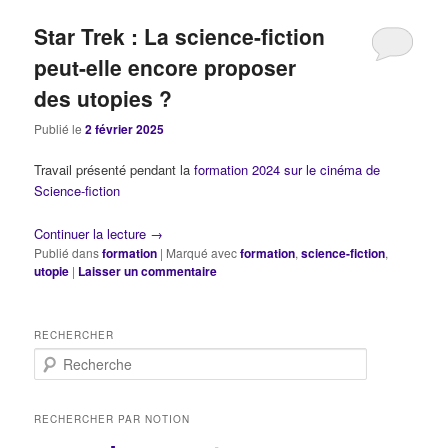
Star Trek : La science-fiction
peut-elle encore proposer
des utopies ?
Publié le
2 février 2025
Travail présenté pendant la
formation 2024 sur le cinéma de
Science-fiction
Continuer la lecture
→
Publié dans
formation
|
Marqué avec
formation
,
science-fiction
,
utopie
|
Laisser un commentaire
RECHERCHER
R
e
c
h
RECHERCHER PAR NOTION
e