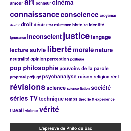
art
cinéma
r
amour
bonheur
c
connaissance
conscience
h
croyance
e
droit
désir
histoire
identité
existence
Etat
devoir
justice
inconscient
langage
ignorance
liberté
morale
lecture suivie
nature
opinion
perception
neutralité
politique
pop philosophie
pouvoirs de la parole
psychanalyse
raison
réel
religion
préjugé
propriété
révisions
société
science
science-fiction
séries TV
technique
temps
théorie & expérience
vérité
travail
violence
L'épreuve de Philo du Bac