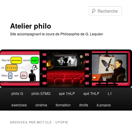
Aller
Aller
au
au
Rech
contenu
contenu
principal
secondaire
Atelier philo
Site accompagnant le cours de Philosophie de G. Lequien
Menu
philo G
philo STMG
spé 1HLP
spé THLP
L1
principal
exercices
cinéma
formation
droits
à propos
ARCHIVES PAR MOT-CLÉ :
UTOPIE