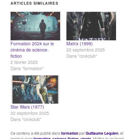
ARTICLES SIMILAIRES
Formation 2024 sur le
Matrix (1999)
cinéma de science-
22 septembre 2025
fiction
Dans "cinéclub"
2 février 2025
Dans "formation"
Star Wars (1977)
22 septembre 2025
Dans "cinéclub"
Ce contenu a été publié dans
formation
par
Guillaume Lequien
, et
marqué avec
formation
,
science-fiction
,
utopie
. Mettez-le en favori