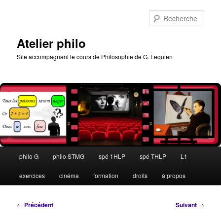
Aller
au
Rech
contenu
principal
Atelier philo
Site accompagnant le cours de Philosophie de G. Lequien
Menu
philo G
philo STMG
spé 1HLP
spé THLP
L1
principal
exercices
cinéma
formation
droits
à propos
Navigation
←
Précédent
Suivant
→
des