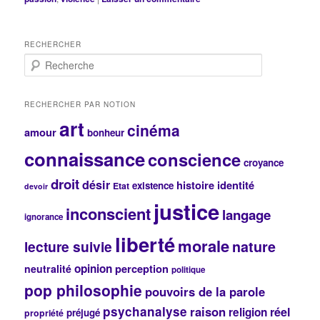
RECHERCHER
R
e
c
h
RECHERCHER PAR NOTION
e
art
cinéma
r
amour
bonheur
c
connaissance
conscience
h
croyance
e
droit
désir
histoire
identité
existence
Etat
devoir
justice
inconscient
langage
ignorance
liberté
morale
lecture suivie
nature
opinion
perception
neutralité
politique
pop philosophie
pouvoirs de la parole
psychanalyse
raison
réel
religion
préjugé
propriété