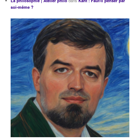
La philosophie | Atelier philo
dans
Kant : Faut-il penser par
soi-même ?