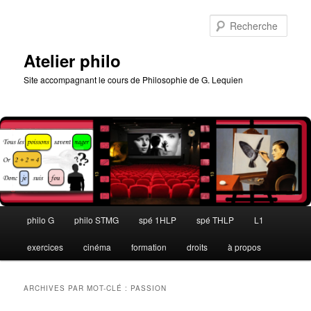
Aller
Aller
au
au
Rech
contenu
contenu
principal
secondaire
Atelier philo
Site accompagnant le cours de Philosophie de G. Lequien
Menu
philo G
philo STMG
spé 1HLP
spé THLP
L1
principal
exercices
cinéma
formation
droits
à propos
ARCHIVES PAR MOT-CLÉ :
PASSION