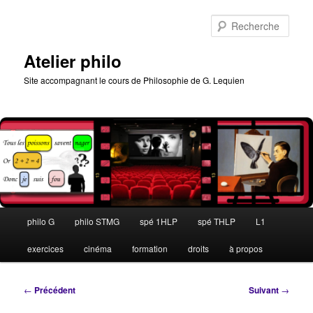
Aller
au
Rech
contenu
principal
Atelier philo
Site accompagnant le cours de Philosophie de G. Lequien
Menu
philo G
philo STMG
spé 1HLP
spé THLP
L1
principal
exercices
cinéma
formation
droits
à propos
Navigation
←
Précédent
Suivant
→
des