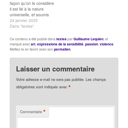
façon qu’on le considère
il est lié à la nature
universelle, et soumis
aux lois nécessaires et
24 janvier 2025
immuables qu’elle
Dans "textes"
impose à tous les êtres
qu’elle renferme, d’après
Ce contenu a été publié dans
textes
par
Guillaume Lequien
, et
l’essence particulière ou
marqué avec
art
,
expressions de la sensibilité
,
passion
,
violence
.
les propriétés qu’elle leur
Mettez-le en favori avec son
permalien
.
donne, sans les
consulter. Notre vie est
une…
Laisser un commentaire
Votre adresse e-mail ne sera pas publiée.
Les champs
*
obligatoires sont indiqués avec
*
Commentaire