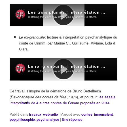
Le roi-grenouille
: lecture & interprétation psychanalytique du
conte de Grimm, par Marine S., Guillaume, Viviane, Lola &
Clara.
Ce travail s’inspire de la démarche de Bruno Bettelheim
(
Psychanalyse des contes de fées
, 1976), et poursuit
les essais
interprétatifs de 4 autres contes de Grimm proposés en 2014
.
Publié dans
travaux
,
webradio
|
Marqué avec
contes
,
inconscient
,
pop philosophie
,
psychanalyse
|
Une
réponse