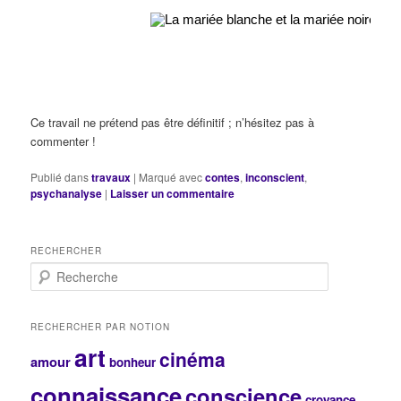
Ce travail ne prétend pas être définitif ; n’hésitez pas à
commenter !
Publié dans
travaux
|
Marqué avec
contes
,
inconscient
,
psychanalyse
|
Laisser un commentaire
RECHERCHER
R
e
c
h
RECHERCHER PAR NOTION
e
art
cinéma
r
amour
bonheur
c
connaissance
conscience
h
croyance