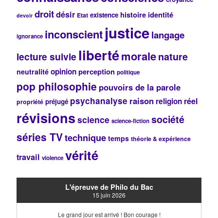
e
droit
désir
histoire
identité
existence
Etat
devoir
justice
inconscient
langage
ignorance
liberté
morale
lecture suivie
nature
opinion
perception
neutralité
politique
pop philosophie
pouvoirs de la parole
psychanalyse
raison
réel
religion
préjugé
propriété
révisions
société
science
science-fiction
séries TV
technique
temps
théorie & expérience
vérité
travail
violence
L'épreuve de Philo du Bac
15 juin 2026
Le grand jour est arrivé ! Bon courage !