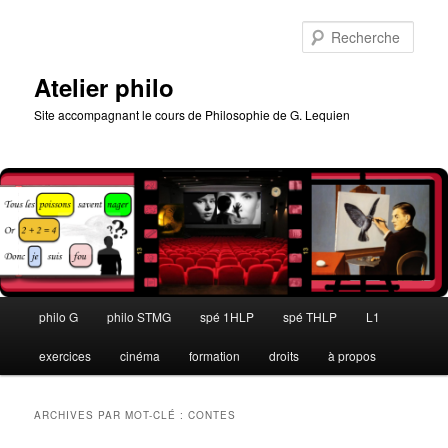
Aller
Aller
au
au
Rech
contenu
contenu
principal
secondaire
Atelier philo
Site accompagnant le cours de Philosophie de G. Lequien
Menu
philo G
philo STMG
spé 1HLP
spé THLP
L1
principal
exercices
cinéma
formation
droits
à propos
ARCHIVES PAR MOT-CLÉ :
CONTES