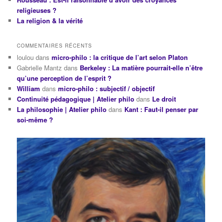
religieuses ?
La religion & la vérité
COMMENTAIRES RÉCENTS
loulou
dans
micro-philo : la critique de l’art selon Platon
Gabrielle Mantz
dans
Berkeley : La matière pourrait-elle n’être
qu’une perception de l’esprit ?
William
dans
micro-philo : subjectif / objectif
Continuité pédagogique | Atelier philo
dans
Le droit
La philosophie | Atelier philo
dans
Kant : Faut-il penser par
soi-même ?