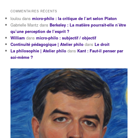
COMMENTAIRES RÉCENTS
loulou
dans
micro-philo : la critique de l’art selon Platon
Gabrielle Mantz
dans
Berkeley : La matière pourrait-elle n’être
qu’une perception de l’esprit ?
William
dans
micro-philo : subjectif / objectif
Continuité pédagogique | Atelier philo
dans
Le droit
La philosophie | Atelier philo
dans
Kant : Faut-il penser par
soi-même ?