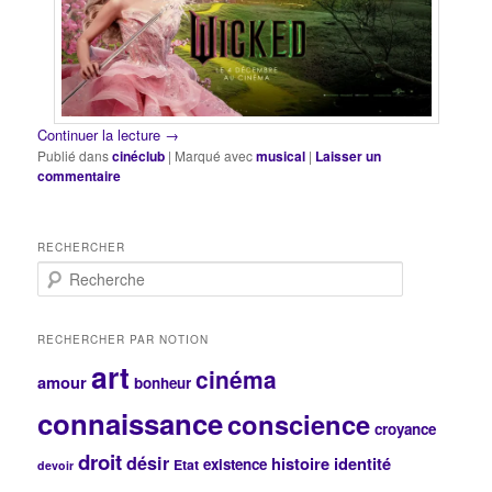
Continuer la lecture
→
Publié dans
cinéclub
|
Marqué avec
musical
|
Laisser un
commentaire
RECHERCHER
R
e
c
h
RECHERCHER PAR NOTION
e
art
cinéma
r
amour
bonheur
c
connaissance
conscience
h
croyance
e
droit
désir
histoire
identité
existence
Etat
devoir