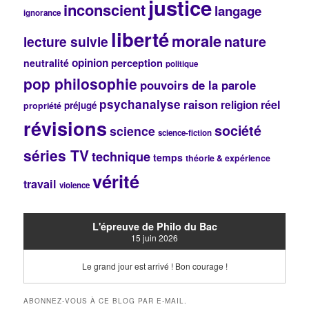
justice
inconscient
langage
ignorance
liberté
morale
lecture suivie
nature
opinion
perception
neutralité
politique
pop philosophie
pouvoirs de la parole
psychanalyse
raison
réel
religion
préjugé
propriété
révisions
société
science
science-fiction
séries TV
technique
temps
théorie & expérience
vérité
travail
violence
L'épreuve de Philo du Bac
15 juin 2026
Le grand jour est arrivé ! Bon courage !
ABONNEZ-VOUS À CE BLOG PAR E-MAIL.