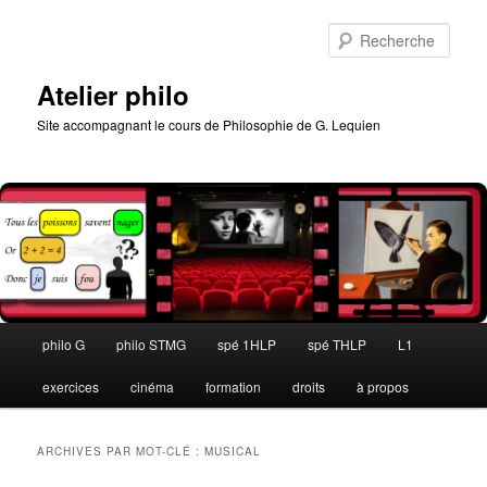
Aller
Aller
au
au
Rech
contenu
contenu
principal
secondaire
Atelier philo
Site accompagnant le cours de Philosophie de G. Lequien
Menu
philo G
philo STMG
spé 1HLP
spé THLP
L1
principal
exercices
cinéma
formation
droits
à propos
ARCHIVES PAR MOT-CLÉ :
MUSICAL