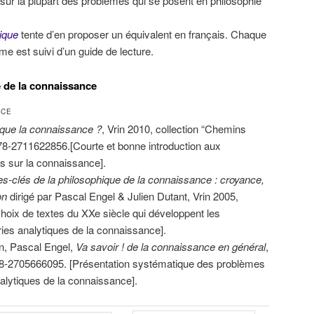
nt sur la plupart des problèmes qui se posent en philosophie
ique
tente d’en proposer un équivalent en français. Chaque
me est suivi d’un guide de lecture.
 de la connaissance
NCE
que la connaissance ?
, Vrin 2010, collection “Chemins
78-2711622856.[Courte et bonne introduction aux
 sur la connaissance].
es-clés de la philosophique de la connaissance : croyance,
on
dirigé par Pascal Engel & Julien Dutant, Vrin 2005,
ix de textes du XXe siècle qui développent les
ries analytiques de la connaissance].
in, Pascal Engel,
Va savoir ! de la connaissance en général
,
-2705666095. [Présentation systématique des problèmes
nalytiques de la connaissance].