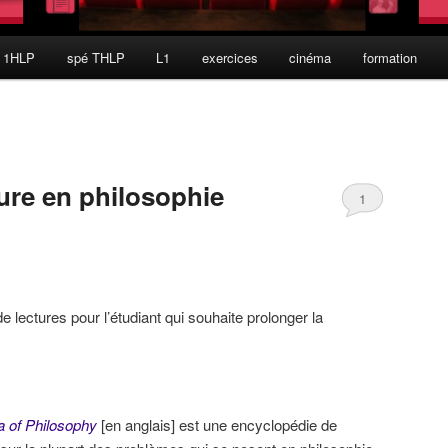
 1HLP
spé THLP
L1
exercices
cinéma
formation
ure en philosophie
1
e lectures pour l’étudiant qui souhaite prolonger la
a of Philosophy
[en anglais]
est une encyclopédie de