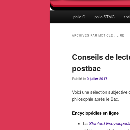
Menu
philo G
philo STMG
spé
principal
ARCHIVES PAR MOT-CLÉ :
LIRE
Conseils de lect
postbac
Publié le
9 juillet 2017
Voici une sélection subjective d
philosophie après le Bac.
Encyclopédies en ligne
La
Stanford Encyclopedi