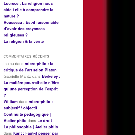
Lucrèce : La religion nous
aide-t-elle à comprendre la
nature ?
Rousseau : Est-il raisonnable
d’avoir des croyances
religieuses ?
La religion & la vérité
COMMENTAIRES RÉCENTS
loulou
dans
micro-philo : la
critique de l’art selon Platon
Gabrielle Mantz
dans
Berkeley :
La matière pourrait-elle n’être
qu’une perception de l’esprit
?
William
dans
micro-philo :
subjectif / objectif
Continuité pédagogique |
Atelier philo
dans
Le droit
La philosophie | Atelier philo
dans
Kant : Faut-il penser par