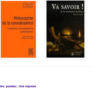
lire
,
postbac
|
Une
réponse