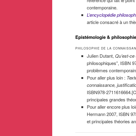
référence qui fait le poi
contemporaine.
L’encyclopédie philosoph
article consacré à un thè
Epistémologie & philosophie
PHILOSOPHIE DE LA CONNAISSA
Julien Dutant,
Qu’est-ce 
philosophiques”, ISBN 9
problèmes contemporains
Pour aller plus loin :
Text
connaissance, justificati
ISBN978-2711616664.[Cho
principales grandes théo
Pour aller encore plus lo
Hermann 2007, ISBN 978
et principales théories a