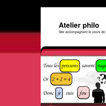
Aller
Aller
au
au
contenu
contenu
Atelier philo
principal
secondaire
Site accompagnant le cours de