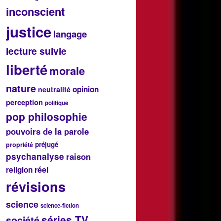
inconscient
justice
langage
lecture suivie
liberté
morale
nature
opinion
neutralité
perception
politique
pop philosophie
pouvoirs de la parole
préjugé
propriété
psychanalyse
raison
réel
religion
révisions
science
science-fiction
séries TV
société