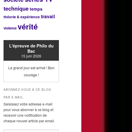
technique
temps
travail
théorie & expérience
vérité
violence
L'épreuve de Philo du
Bac
15 juin 2026
Le grand jour est arrivé ! Bon
courage !
ABONNEZ-VOUS À CE BLOG
PAR E-MAIL.
Saisissez votre adresse e-mail
pour vous abonner à ce blog et
recevoir une notification de
chaque nouvel article par email.
Adresse