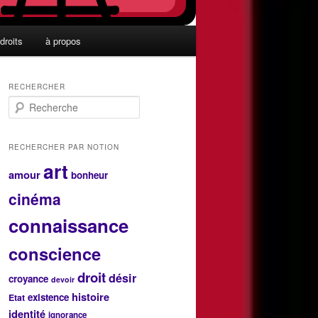
droits
à propos
RECHERCHER
R
e
c
h
RECHERCHER PAR NOTION
e
art
r
amour
bonheur
c
cinéma
h
e
connaissance
conscience
droit
désir
croyance
devoir
histoire
existence
Etat
identité
ignorance