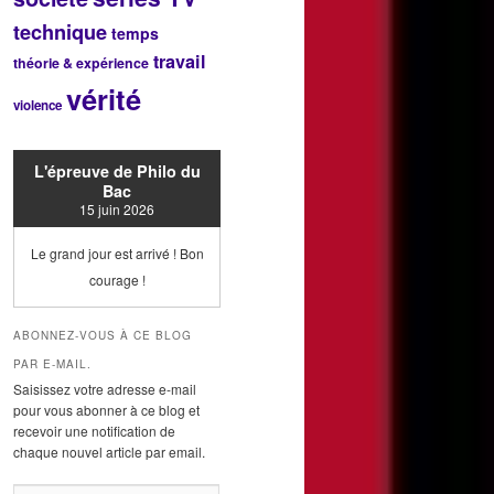
technique
temps
travail
théorie & expérience
vérité
violence
L'épreuve de Philo du
Bac
15 juin 2026
Le grand jour est arrivé ! Bon
courage !
ABONNEZ-VOUS À CE BLOG
PAR E-MAIL.
Saisissez votre adresse e-mail
pour vous abonner à ce blog et
recevoir une notification de
chaque nouvel article par email.
Adresse