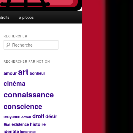
droits
à propos
RECHERCHER
R
e
c
h
RECHERCHER PAR NOTION
e
art
r
amour
bonheur
c
cinéma
h
e
connaissance
conscience
droit
désir
croyance
devoir
histoire
existence
Etat
identité
ignorance