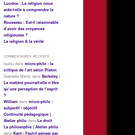
Lucrèce : La religion nous
aide-t-elle à comprendre la
nature ?
Rousseau : Est-il raisonnable
d’avoir des croyances
religieuses ?
La religion & la vérité
COMMENTAIRES RÉCENTS
loulou
dans
micro-philo : la
critique de l’art selon Platon
Gabrielle Mantz
dans
Berkeley :
La matière pourrait-elle n’être
qu’une perception de l’esprit
?
William
dans
micro-philo :
subjectif / objectif
Continuité pédagogique |
Atelier philo
dans
Le droit
La philosophie | Atelier philo
dans
Kant : Faut-il penser par