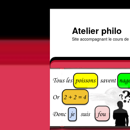
Aller
Aller
au
au
contenu
contenu
Atelier philo
principal
secondaire
Site accompagnant le cours de