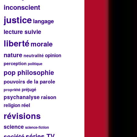
inconscient
justice
langage
lecture suivie
liberté
morale
nature
opinion
neutralité
perception
politique
pop philosophie
pouvoirs de la parole
préjugé
propriété
psychanalyse
raison
réel
religion
révisions
science
science-fiction
séries TV
société