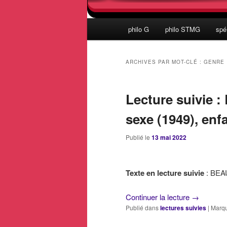
Menu
philo G
philo STMG
spé
principal
ARCHIVES PAR MOT-CLÉ :
GENRE
Lecture suivie :
sexe (1949), enf
Publié le
13 mai 2022
Texte en lecture suivie
: BEA
Continuer la lecture
→
Publié dans
lectures suivies
|
Marq