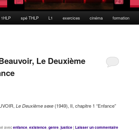
 1HLP
spé THLP
L1
exercices
cinéma
formation
 Beauvoir, Le Deuxième
ance
UVOIR,
Le Deuxième sexe
(1949), II, chapitre 1 “Enfance”
ué avec
enfance
,
existence
,
genre
,
justice
|
Laisser un commentaire