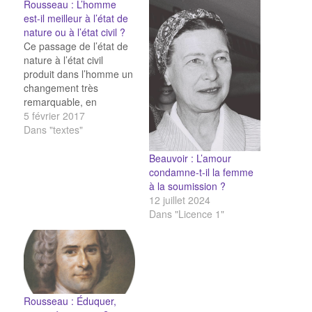
Rousseau : L’homme
est-il meilleur à l’état de
nature ou à l’état civil ?
Ce passage de l’état de
nature à l’état civil
produit dans l’homme un
changement très
remarquable, en
substituant dans sa
5 février 2017
conduite la justice à
Dans "textes"
l’instinct, et donnant à
ses actions la moralité
Beauvoir : L’amour
qui leur manquait
condamne-t-il la femme
auparavant. C’est alors
à la soumission ?
seulement que la voix du
12 juillet 2024
devoir succédant à
Dans "Licence 1"
l’impulsion physique et
le…
Rousseau : Éduquer,