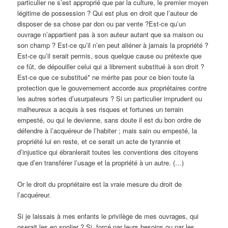
particulier ne s’est approprié que par la culture, le premier moyen
légitime de possession ? Qui est plus en droit que l’auteur de
disposer de sa chose par don ou par vente ?Est-ce qu’un
ouvrage n’appartient pas à son auteur autant que sa maison ou
son champ ? Est-ce qu’il n’en peut aliéner à jamais la propriété ?
Est-ce qu’il serait permis, sous quelque cause ou prétexte que
ce fût, de dépouiller celui qui a librement substitué à son droit ?
Est-ce que ce substitué* ne mérite pas pour ce bien toute la
protection que le gouvernement accorde aux propriétaires contre
les autres sortes d’usurpateurs ? Si un particulier imprudent ou
malheureux a acquis à ses risques et fortunes un terrain
empesté, ou qui le devienne, sans doute il est du bon ordre de
défendre à l’acquéreur de l’habiter ; mais sain ou empesté, la
propriété lui en reste, et ce serait un acte de tyrannie et
d’injustice qui ébranlerait toutes les conventions des citoyens
que d’en transférer l’usage et la propriété à un autre. (…)
Or le droit du propriétaire est la vraie mesure du droit de
l’acquéreur.
Si je laissais à mes enfants le privilège de mes ouvrages, qui
oserait les en spolier ? Si, forcé par leurs besoins ou par les