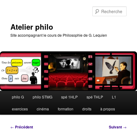
Aller
au
Rech
contenu
principal
Atelier philo
Site accompagnant le cours de Philosophie de G. Lequien
Menu
philo G
philo STMG
spé 1HLP
spé THLP
L1
principal
exercices
cinéma
formation
droits
à propos
Navigation
←
Précédent
Suivant
→
des