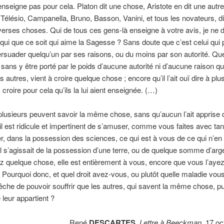
enseigne pas pour cela. Platon dit une chose, Aristote en dit une autr
 Télésio, Campanella, Bruno, Basson, Vanini, et tous les novateurs, d
erses choses. Qui de tous ces gens-là enseigne à votre avis, je ne 
qui que ce soit qui aime la Sagesse ? Sans doute que c’est celui qui 
rsuader quelqu’un par ses raisons, ou du moins par son autorité. Que
sans y être porté par le poids d’aucune autorité ni d’aucune raison qu’i
 autres, vient à croire quelque chose ; encore qu’il l’ait ouï dire à plus
croire pour cela qu’ils la lui aient enseignée. (…)
usieurs peuvent savoir la même chose, sans qu’aucun l’ait apprise 
 il est ridicule et impertinent de s’amuser, comme vous faites avec tan
er, dans la possession des sciences, ce qui est à vous de ce qui n’en
 s’agissait de la possession d’une terre, ou de quelque somme d’arge
 quelque chose, elle est entièrement à vous, encore que vous l’ayez
. Pourquoi donc, et quel droit avez-vous, ou plutôt quelle maladie vous 
he de pouvoir souffrir que les autres, qui savent la même chose, p
e leur appartient ?
René
DESCARTES
,
Lettre à Beeckman
, 17 o