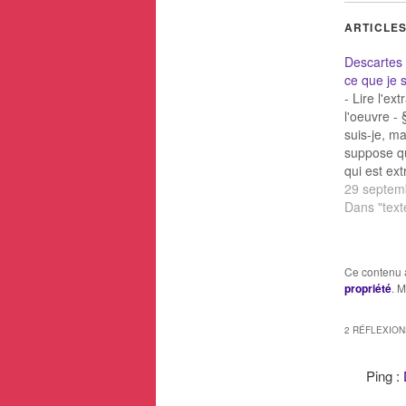
ARTICLES
Descartes :
ce que je s
- Lire l'ex
l'oeuvre - 
suis-je, m
suppose qu
qui est e
puissant et,
29 septem
malicieux e
Dans "text
emploie to
toute son 
tromper ? 
Ce contenu 
d’avoir la
propriété
. M
2 RÉFLEXION
Ping :