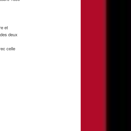
e et
 des deux
ec celle