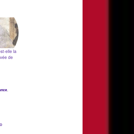
st-elle la
evée de
ance
,
lo