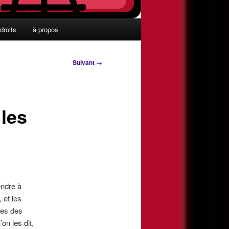
droits
à propos
Suivant
→
les
endre à
 et les
les des
on les dit,