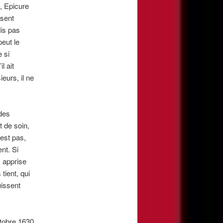
e, Epicure
isent
dis pas
peut le
 si
l ait
ieurs, il ne
des
t de soin,
 est pas,
nt. Si
 apprise
tient, qui
uissent
ctobre 1630