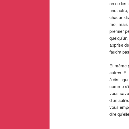
on ne les 
une autre,
chacun div
moi, mais 
premier pe
quelqu’un, 
apprise des
faudra pas 
Et même pl
autres. Et
à distingu
comme s’il
vous savez
d’un autre
vous empêc
dire qu’ell