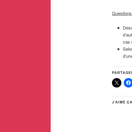
Questions
Desc
d’au
cas 
Selo
d’une
PARTAGER
J’AIME ÇA