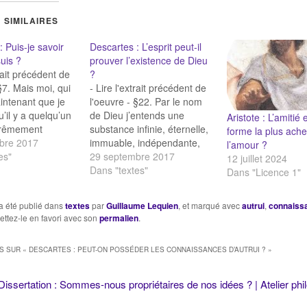
 SIMILAIRES
 Puis-je savoir
Descartes : L’esprit peut-il
uis ?
prouver l’existence de Dieu
trait précédent de
?
§7. Mais moi, qui
- Lire l'extrait précédent de
aintenant que je
l'oeuvre - §22. Par le nom
’il y a quelqu’un
de Dieu j’entends une
Aristote : L’amitié e
xtrêmement
substance infinie, éternelle,
forme la plus ach
 si je l’ose dire,
bre 2017
immuable, indépendante,
l’amour ?
t rusé, qui
es"
toute connaissante, toute-
29 septembre 2017
12 juillet 2024
utes ses forces et
puissante, et par laquelle
Dans "textes"
Dans "Licence 1"
industrie à me
moi-même, et toutes les
Puis-je m’assurer
autres choses qui sont (s’il
a été publié dans
textes
par
Guillaume Lequien
, et marqué avec
autrui
,
connaiss
 moindre…
est vrai qu’il y en ait qui
ettez-le en favori avec son
permalien
.
existent) ont été créées et
produites. Or ces…
S SUR «
DESCARTES : PEUT-ON POSSÉDER LES CONNAISSANCES D’AUTRUI ?
»
Dissertation : Sommes-nous propriétaires de nos idées ? | Atelier phi