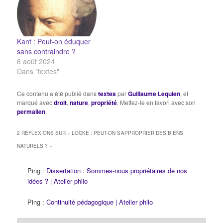
Kant : Peut-on éduquer
sans contraindre ?
6 août 2024
Dans "textes"
Ce contenu a été publié dans
textes
par
Guillaume Lequien
, et
marqué avec
droit
,
nature
,
propriété
. Mettez-le en favori avec son
permalien
.
2 RÉFLEXIONS SUR «
LOCKE : PEUT-ON S’APPROPRIER DES BIENS
NATURELS ?
»
Ping :
Dissertation : Sommes-nous propriétaires de nos
idées ? | Atelier philo
Ping :
Continuité pédagogique | Atelier philo