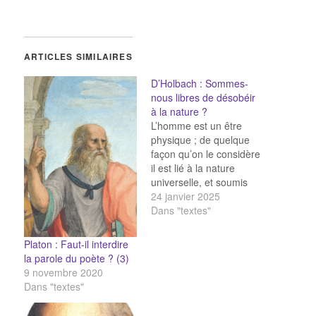
ARTICLES SIMILAIRES
D’Holbach : Sommes-
nous libres de désobéir
à la nature ?
L’homme est un être
physique ; de quelque
façon qu’on le considère
il est lié à la nature
universelle, et soumis
aux lois nécessaires et
24 janvier 2025
immuables qu’elle
Dans "textes"
impose à tous les êtres
qu’elle renferme, d’après
Platon : Faut-il interdire
l’essence particulière ou
la parole du poète ? (3)
les propriétés qu’elle leur
9 novembre 2020
donne, sans les
Dans "textes"
consulter. Notre vie est
une…