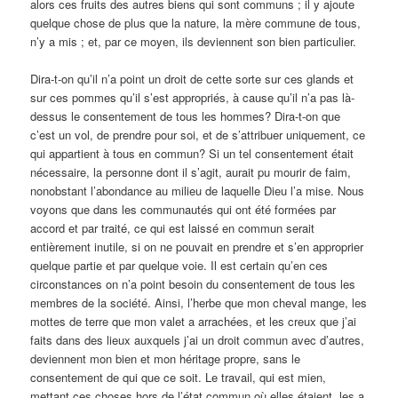
alors ces fruits des autres biens qui sont communs ; il y ajoute
quelque chose de plus que la nature, la mère commune de tous,
n’y a mis ; et, par ce moyen, ils deviennent son bien particulier.
Dira-t-on qu’il n’a point un droit de cette sorte sur ces glands et
sur ces pommes qu’il s’est appropriés, à cause qu’il n’a pas là-
dessus le consentement de tous les hommes? Dira-t-on que
c’est un vol, de prendre pour soi, et de s’attribuer uniquement, ce
qui appartient à tous en commun? Si un tel consentement était
nécessaire, la personne dont il s’agit, aurait pu mourir de faim,
nonobstant l’abondance au milieu de laquelle Dieu l’a mise. Nous
voyons que dans les communautés qui ont été formées par
accord et par traité, ce qui est laissé en commun serait
entièrement inutile, si on ne pouvait en prendre et s’en approprier
quelque partie et par quelque voie. Il est certain qu’en ces
circonstances on n’a point besoin du consentement de tous les
membres de la société. Ainsi, l’herbe que mon cheval mange, les
mottes de terre que mon valet a arrachées, et les creux que j’ai
faits dans des lieux auxquels j’ai un droit commun avec d’autres,
deviennent mon bien et mon héritage propre, sans le
consentement de qui que ce soit. Le travail, qui est mien,
mettant ces choses hors de l’état commun où elles étaient, les a