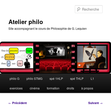
Aller
au
Rech
contenu
principal
Atelier philo
Site accompagnant le cours de Philosophie de G. Lequien
Menu
philo G
philo STMG
spé 1HLP
spé THLP
L1
principal
exercices
cinéma
formation
droits
à propos
Navigation
←
Précédent
Suivant
→
des