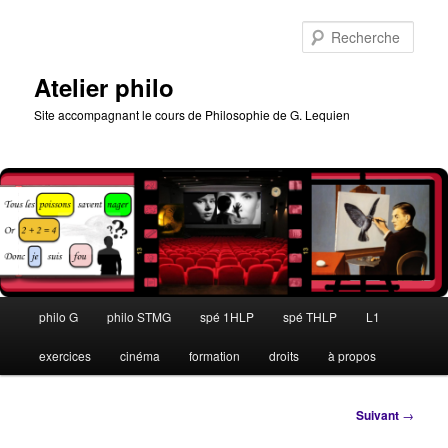
Aller
au
Rech
contenu
principal
Atelier philo
Site accompagnant le cours de Philosophie de G. Lequien
Menu
philo G
philo STMG
spé 1HLP
spé THLP
L1
principal
exercices
cinéma
formation
droits
à propos
Navigation
Suivant
→
des