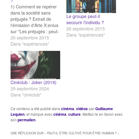
?
1) Comment se repérer
dans la société sans
Le groupe peut-il
préjugés ? Extrait de
secourir l’individu ?
l'émission d'Arte X:enius
26 septembre 2015
sur "Les préjugés : peut-
Dans "expériences"
on s'en passer ?" 2) Les
20 septembre 2015
préjugés aident-ils à
Dans "expériences"
structurer nos
comportements ? Extrait
de l'émission d'Arte
X:enius sur "Les
préjugés : peut-on s'en
passer ?"
Cinéclub : Joker (2019)
29 septembre 2024
Dans "cinéclub"
Ce contenu a été publié dans
cinéma
,
vidéos
par
Guillaume
Lequien
, et marqué avec
cinéma
,
culture
. Mettez-le en favori avec
son
permalien
.
UNE RÉFLEXION SUR «
FAUT-IL ÊTRE CULTIVÉ POUR ÊTRE HUMAIN ?
»