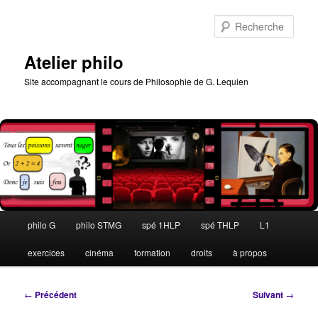
Aller
au
Rech
contenu
principal
Atelier philo
Site accompagnant le cours de Philosophie de G. Lequien
Menu
philo G
philo STMG
spé 1HLP
spé THLP
L1
principal
exercices
cinéma
formation
droits
à propos
Navigation
←
Précédent
Suivant
→
des