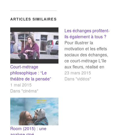
ARTICLES SIMILAIRES
Les échanges profitent-
ils également à tous ?
Pour illustrer la
motivation et les effets
sociaux des échanges,
ce court-métrage L'île
Court-métrage
aux fleurs, réalisé en
philosophique : “Le
1989 par Jorge Furtado :
23 mars 2015
théâtre de la pensée”
-> Quels sont les
Dans "vidéos"
1 mai 2015
différents types
Dans "cinéma"
d'échange possibles ?
Sont-ils tous aussi
profitables les uns que
les autres ? -> Quels
effets sociaux les
échanges créent-ils ?
Ceux qui échangent…
Room (2015) : une
analyse ciné-