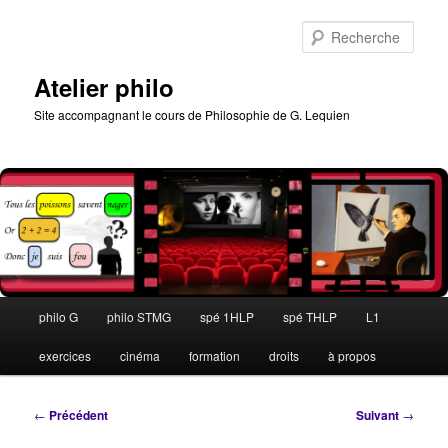
Aller
au
Rech
contenu
principal
Atelier philo
Site accompagnant le cours de Philosophie de G. Lequien
Menu
philo G
philo STMG
spé 1HLP
spé THLP
L1
principal
exercices
cinéma
formation
droits
à propos
Navigation
←
Précédent
Suivant
→
des