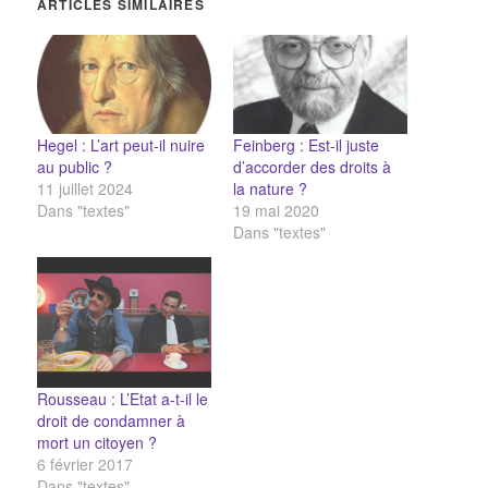
ARTICLES SIMILAIRES
Hegel : L’art peut-il nuire
Feinberg : Est-il juste
au public ?
d’accorder des droits à
11 juillet 2024
la nature ?
Dans "textes"
19 mai 2020
Dans "textes"
Rousseau : L’Etat a-t-il le
droit de condamner à
mort un citoyen ?
6 février 2017
Dans "textes"