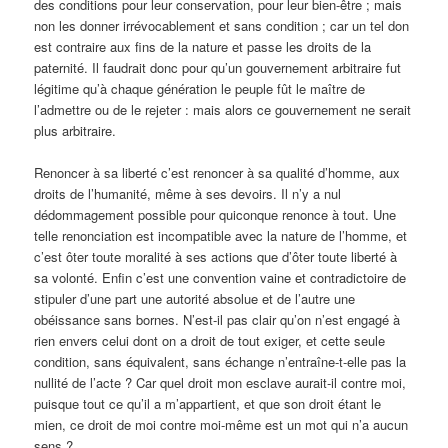
des conditions pour leur conservation, pour leur bien-être ; mais
non les donner irrévocablement et sans condition ; car un tel don
est contraire aux fins de la nature et passe les droits de la
paternité. Il faudrait donc pour qu’un gouvernement arbitraire fut
légitime qu’à chaque génération le peuple fût le maître de
l’admettre ou de le rejeter : mais alors ce gouvernement ne serait
plus arbitraire.
Renoncer à sa liberté c’est renoncer à sa qualité d’homme, aux
droits de l’humanité, même à ses devoirs. Il n’y a nul
dédommagement possible pour quiconque renonce à tout. Une
telle renonciation est incompatible avec la nature de l’homme, et
c’est ôter toute moralité à ses actions que d’ôter toute liberté à
sa volonté. Enfin c’est une convention vaine et contradictoire de
stipuler d’une part une autorité absolue et de l’autre une
obéissance sans bornes. N’est-il pas clair qu’on n’est engagé à
rien envers celui dont on a droit de tout exiger, et cette seule
condition, sans équivalent, sans échange n’entraîne-t-elle pas la
nullité de l’acte ? Car quel droit mon esclave aurait-il contre moi,
puisque tout ce qu’il a m’appartient, et que son droit étant le
mien, ce droit de moi contre moi-même est un mot qui n’a aucun
sens ?