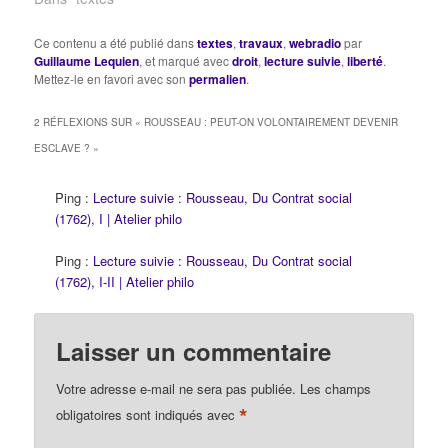
Ce contenu a été publié dans
textes
,
travaux
,
webradio
par
Guillaume Lequien
, et marqué avec
droit
,
lecture suivie
,
liberté
.
Mettez-le en favori avec son
permalien
.
2 RÉFLEXIONS SUR «
ROUSSEAU : PEUT-ON VOLONTAIREMENT DEVENIR
ESCLAVE ?
»
Ping :
Lecture suivie : Rousseau, Du Contrat social
(1762), I | Atelier philo
Ping :
Lecture suivie : Rousseau, Du Contrat social
(1762), I-II | Atelier philo
Laisser un commentaire
Votre adresse e-mail ne sera pas publiée.
Les champs
*
obligatoires sont indiqués avec