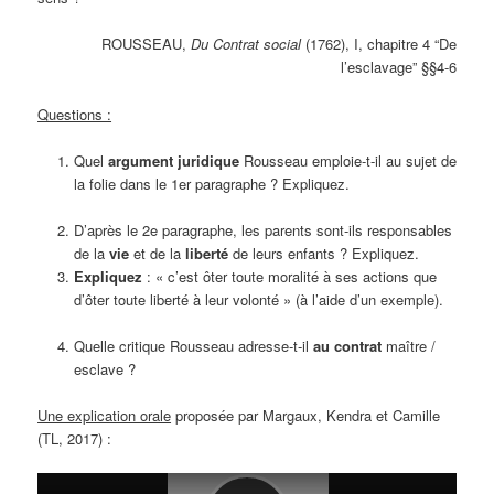
ROUSSEAU,
Du Contrat social
(1762), I, chapitre 4 “De
l’esclavage” §§4-6
Questions :
Quel
argument juridique
Rousseau emploie-t-il au sujet de
la folie dans le 1er paragraphe ? Expliquez.
D’après le 2e paragraphe, les parents sont-ils responsables
de la
vie
et de la
liberté
de leurs enfants ? Expliquez.
Expliquez
: « c’est ôter toute moralité à ses actions que
d’ôter toute liberté à leur volonté » (à l’aide d’un exemple).
Quelle critique Rousseau adresse-t-il
au contrat
maître /
esclave ?
Une explication orale
proposée par Margaux, Kendra et Camille
(TL, 2017) :