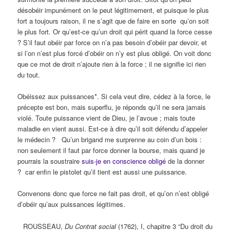
désobéir impunément on le peut légitimement, et puisque le plus
fort a toujours raison, il ne s’agit que de faire en sorte
qu’on soit
le plus fort. Or qu’est-ce qu’un droit qui périt quand la force cesse
? S’il faut obéir par force on n’a pas besoin d’obéir par devoir, et
si l’on n’est plus forcé d’obéir on n’y est plus obligé.
On voit donc
que ce mot de droit n’ajoute rien à la force ; il ne signifie ici rien
du tout.
Obéissez aux puissances*. Si cela veut dire, cédez à la force, le
précepte est bon, mais superflu, je réponds qu’il ne sera jamais
violé. Toute puissance vient de Dieu, je l’avoue ; mais toute
maladie en vient aussi. Est-ce à dire qu’il soit défendu d’appeler
le médecin ?
Qu’un brigand me surprenne au coin d’un bois :
non seulement il faut par force donner la bourse, mais quand je
pourrais la soustraire
suis-je en conscience obligé
de la donner
?
car enfin le pistolet qu’il tient est aussi une puissance.
Convenons donc que force ne fait pas droit, et qu’on n’est obligé
d’obéir qu’aux puissances légitimes.
ROUSSEAU,
Du Contrat social
(1762), I, chapitre 3 “Du droit du