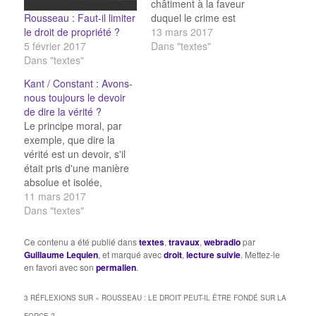
châtiment à la faveur
Rousseau : Faut-il limiter
duquel le crime est
le droit de propriété ?
vengé dans la personne
13 mars 2017
5 février 2017
de celui qui l'a accompli.
Dans "textes"
Dans "textes"
Or le châtiment n'est pas
un acte relevant de
Kant / Constant : Avons-
l'autorité privée de
nous toujours le devoir
l'offensé, mais c'est un
de dire la vérité ?
acte d'une cour de
Le principe moral, par
justice distincte de…
exemple, que dire la
vérité est un devoir, s'il
était pris d'une manière
absolue et isolée,
rendrait toute société
11 mars 2017
impossible. Nous en
Dans "textes"
avons la preuve dans les
conséquences très
Ce contenu a été publié dans
textes
,
travaux
,
webradio
par
directes qu'a tirées de ce
Guillaume Lequien
, et marqué avec
droit
,
lecture suivie
. Mettez-le
principe un philosophe
en favori avec son
permalien
.
allemand, qui va jusqu'à
prétendre qu'envers des
3 RÉFLEXIONS SUR «
ROUSSEAU : LE DROIT PEUT-IL ÊTRE FONDÉ SUR LA
assassins qui…