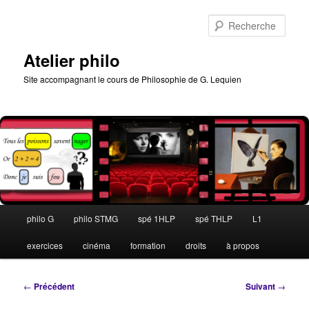
Aller
au
Rech
contenu
principal
Atelier philo
Site accompagnant le cours de Philosophie de G. Lequien
Menu
philo G
philo STMG
spé 1HLP
spé THLP
L1
principal
exercices
cinéma
formation
droits
à propos
Navigation
←
Précédent
Suivant
→
des