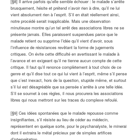
[§8] Il arrive parfois qu’elle semble échouer : le malade s’arrête
brusquement, hésite et prétend n’avoir rien à dire, qu’il ne lui
vient absolument rien à l’esprit. S’il en était réellement ainsi,
notre procédé serait inapplicable. Mais une observation
minutieuse montre qu’un tel arrêt des associations libres ne se
présente jamais. Elles paraissent suspendues parce que le
malade retient ou supprime l’idée qu’il vient d’avoir, sous
l’influence de résistances revêtant la forme de jugements
critiques. On évite cette difficulté en avertissant le mala­de à
l’avance et en exigeant qu’il ne tienne aucun compte de cette
critique. Il faut qu’il renonce complètement à tout choix de ce
genre et qu’il dise tout ce qui lui vient à l’esprit, même s’il pense
que c’est inexact, hors de la question, stupide même, et surtout
s’il lui est désagréable que sa pensée s’arrête à une telle idée.
S’il se soumet à ces règles, il nous procurera les associations
libres qui nous mettront sur les traces du complexe refoulé.
[§9] Ces idées spontanées que le malade repousse comme
insignifiantes, s’il résiste au lieu de céder au médecin,
représentent en quelque sorte, pour le psychanalyste, le minerai
dont il extraira le métal précieux par de simples artifices
d’interprétation.