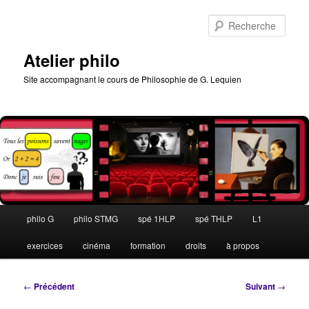
Aller
au
Rech
contenu
principal
Atelier philo
Site accompagnant le cours de Philosophie de G. Lequien
Menu
philo G
philo STMG
spé 1HLP
spé THLP
L1
principal
exercices
cinéma
formation
droits
à propos
Navigation
←
Précédent
Suivant
→
des