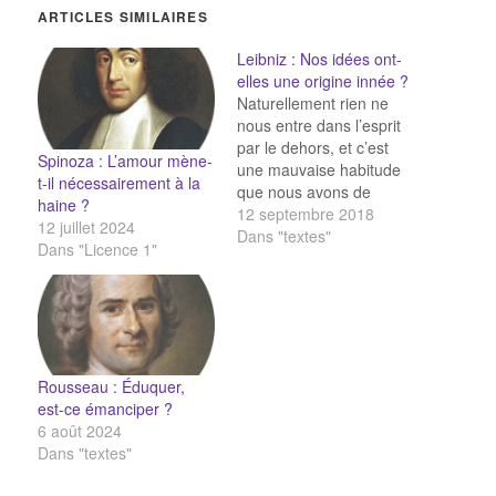
ARTICLES SIMILAIRES
Leibniz : Nos idées ont-
elles une origine innée ?
Naturellement rien ne
nous entre dans l’esprit
par le dehors, et c’est
Spinoza : L’amour mène-
une mauvaise habitude
t-il nécessairement à la
que nous avons de
haine ?
penser comme si notre
12 septembre 2018
12 juillet 2024
âme recevait quelques
Dans "textes"
Dans "Licence 1"
espèces messagères et
comme si elle avait des
portes et des fenêtres.
Nous avons dans l’esprit
toutes ces formes, et
même de tout temps,…
Rousseau : Éduquer,
est-ce émanciper ?
6 août 2024
Dans "textes"