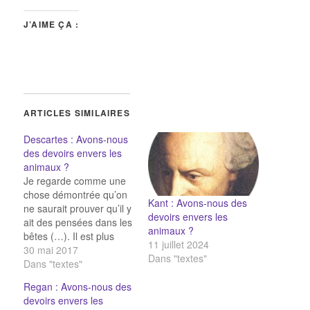
J’AIME ÇA :
ARTICLES SIMILAIRES
Descartes : Avons-nous
des devoirs envers les
animaux ?
Je regarde comme une
chose démontrée qu’on
Kant : Avons-nous des
ne saurait prouver qu’il y
devoirs envers les
ait des pensées dans les
animaux ?
bêtes (…). Il est plus
11 juillet 2024
probable de faire
30 mai 2017
Dans "textes"
mouvoir comme des
Dans "textes"
machines les vers de
Regan : Avons-nous des
terre, les moucherons,
devoirs envers les
les chenilles et le reste