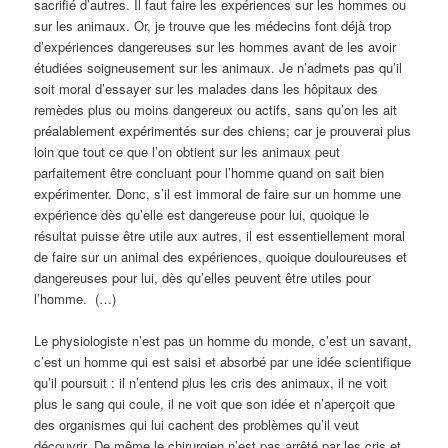
sacrifié d’autres. Il faut faire les expériences sur les hommes ou
sur les animaux. Or, je trouve que les médecins font déjà trop
d’expériences dangereuses sur les hommes avant de les avoir
étudiées soigneusement sur les animaux. Je n’admets pas qu’il
soit moral d’essayer sur les malades dans les hôpitaux des
remèdes plus ou moins dangereux ou actifs, sans qu’on les ait
préalablement expérimentés sur des chiens; car je prouverai plus
loin que tout ce que l’on obtient sur les animaux peut
parfaitement être concluant pour l’homme quand on sait bien
expérimenter. Donc, s’il est immoral de faire sur un homme une
expérience dès qu’elle est dangereuse pour lui, quoique le
résultat puisse être utile aux autres, il est essentiellement moral
de faire sur un animal des expériences, quoique douloureuses et
dangereuses pour lui, dès qu’elles peuvent être utiles pour
l’homme. (…)
Le physiologiste n’est pas un homme du monde, c’est un savant,
c’est un homme qui est saisi et absorbé par une idée scientifique
qu’il poursuit : il n’entend plus les cris des animaux, il ne voit
plus le sang qui coule, il ne voit que son idée et n’aperçoit que
des organismes qui lui cachent des problèmes qu’il veut
découvrir. De même le chirurgien n’est pas arrêté par les cris et