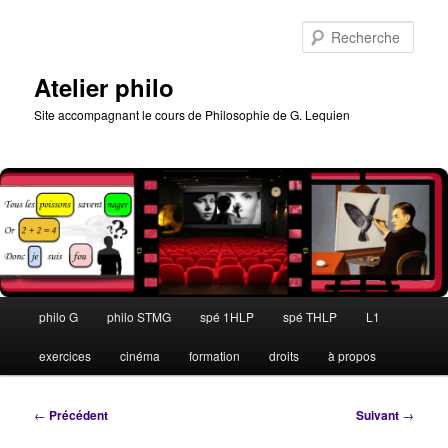
Aller
au
Rech
contenu
principal
Atelier philo
Site accompagnant le cours de Philosophie de G. Lequien
Menu
philo G
philo STMG
spé 1HLP
spé THLP
L1
principal
exercices
cinéma
formation
droits
à propos
Navigation
←
Précédent
Suivant
→
des