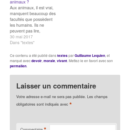
animaux ?
des animaux, que de
Aux animaux, il est vrai,
leur donner une âme
manquent beaucoup des
immortelle.
facultés que possèdent
Premièrement…
les humains. Ils ne
peuvent pas lire,
s’adonner aux
30 mai 2017
mathématiques
Dans "textes"
supérieures, construire
une étagère ni encore
Ce contenu a été publié dans
textes
par
Guillaume Lequien
, et
faire frire des beignets.
marqué avec
devoir
,
morale
,
vivant
. Mettez-le en favori avec son
C ’est aussi le cas de
permalien
.
bien des êtres humains,
et pourtant, nous ne
disons pas (et ne
Laisser un commentaire
devons…
Votre adresse e-mail ne sera pas publiée.
Les champs
*
obligatoires sont indiqués avec
*
Commentaire