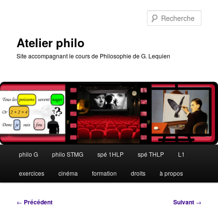
Aller
au
Rech
contenu
principal
Atelier philo
Site accompagnant le cours de Philosophie de G. Lequien
Menu
philo G
philo STMG
spé 1HLP
spé THLP
L1
principal
exercices
cinéma
formation
droits
à propos
Navigation
←
Précédent
Suivant
→
des