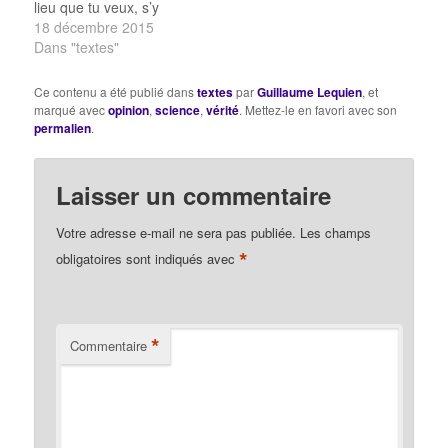
lieu que tu veux, s’y
rendait et y conduisait
18 décembre 2015
d’autres personnes, ne
Dans "textes"
le ferait-il pas d’une
façon qui soit juste et
Ce contenu a été publié dans
textes
par
Guillaume Lequien
, et
bonne ? MENON : Oui,
marqué avec
opinion
,
science
,
vérité
. Mettez-le en favori avec son
absolument. SOCRATE :
permalien
.
Mais qu’en serait-il de
l’homme qui…
Laisser un commentaire
Votre adresse e-mail ne sera pas publiée.
Les champs
*
obligatoires sont indiqués avec
*
Commentaire