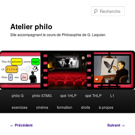
Aller
au
Rech
contenu
principal
Atelier philo
Site accompagnant le cours de Philosophie de G. Lequien
Menu
philo G
philo STMG
spé 1HLP
spé THLP
L1
principal
exercices
cinéma
formation
droits
à propos
Navigation
←
Précédent
Suivant
→
des