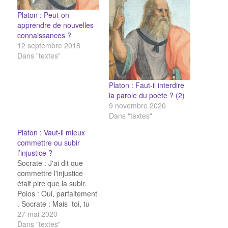
Platon : Peut-on
apprendre de nouvelles
connaissances ?
12 septembre 2018
Dans "textes"
Platon : Faut-il interdire
la parole du poète ? (2)
9 novembre 2020
Dans "textes"
Platon : Vaut-il mieux
commettre ou subir
l’injustice ?
Socrate : J'ai dit que
commettre l'injustice
était pire que la subir.
Polos : Oui, parfaitement
. Socrate : Mais toi, tu
dis qu'il est pire de la
27 mai 2020
subir. Polos :
Dans "textes"