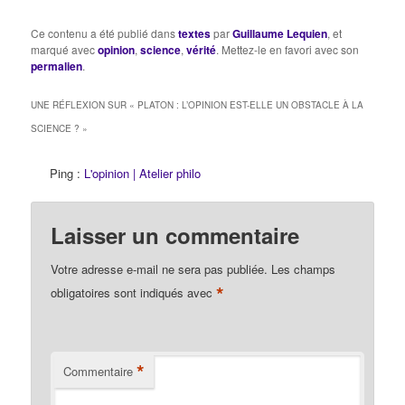
Oui.Socrate : Puis, j'ai dit
que les êtres qui
Ce contenu a été publié dans
textes
par
Guillaume Lequien
, et
agissent mal sont
marqué avec
opinion
,
science
,
vérité
. Mettez-le en favori avec son
malheureux, et là, tu
permalien
.
m'as réfuté. Polos…
UNE RÉFLEXION SUR «
PLATON : L’OPINION EST-ELLE UN OBSTACLE À LA
SCIENCE ?
»
Ping :
L'opinion | Atelier philo
Laisser un commentaire
Votre adresse e-mail ne sera pas publiée.
Les champs
*
obligatoires sont indiqués avec
*
Commentaire