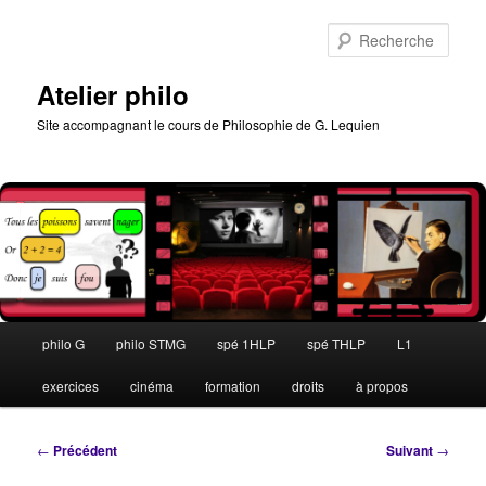
Aller
au
Rech
contenu
principal
Atelier philo
Site accompagnant le cours de Philosophie de G. Lequien
Menu
philo G
philo STMG
spé 1HLP
spé THLP
L1
principal
exercices
cinéma
formation
droits
à propos
Navigation
←
Précédent
Suivant
→
des