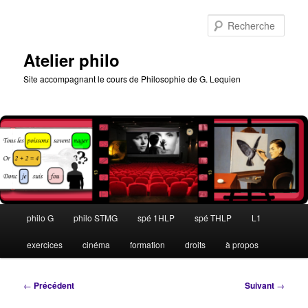
Aller
au
Rech
contenu
principal
Atelier philo
Site accompagnant le cours de Philosophie de G. Lequien
Menu
philo G
philo STMG
spé 1HLP
spé THLP
L1
principal
exercices
cinéma
formation
droits
à propos
Navigation
←
Précédent
Suivant
→
des