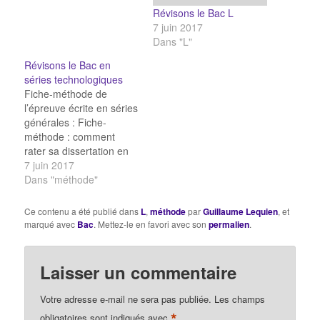
Révisons le Bac L
7 juin 2017
Dans "L"
Révisons le Bac en
séries technologiques
Fiche-méthode de
l’épreuve écrite en séries
générales : Fiche-
méthode : comment
rater sa dissertation en
philosophie ? Relevé
7 juin 2017
statistique des notions
Dans "méthode"
tombées au Bac depuis
2003 : Tous les sujets
Ce contenu a été publié dans
L
,
méthode
par
Guillaume Lequien
, et
sujets tombés en
marqué avec
Bac
. Mettez-le en favori avec son
permalien
.
Philosophie depuis 2000
en série L Ressources
pour l’oral de rattrapage
Laisser un commentaire
du Bac : Fiche méthode
pour l’épreuve…
Votre adresse e-mail ne sera pas publiée.
Les champs
*
obligatoires sont indiqués avec