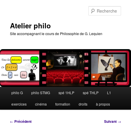
Aller
au
Rech
contenu
principal
Atelier philo
Site accompagnant le cours de Philosophie de G. Lequien
Menu
philo G
philo STMG
spé 1HLP
spé THLP
L1
principal
exercices
cinéma
formation
droits
à propos
Navigation
←
Précédent
Suivant
→
des