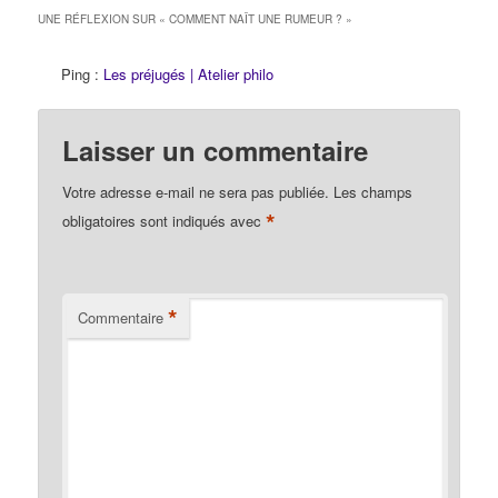
peau, sur le genre, la
UNE RÉFLEXION SUR «
COMMENT NAÎT UNE RUMEUR ?
»
nationalité etc. Les
enfants sont-ils
Ping :
Les préjugés | Atelier philo
racistes…
Laisser un commentaire
Votre adresse e-mail ne sera pas publiée.
Les champs
*
obligatoires sont indiqués avec
*
Commentaire