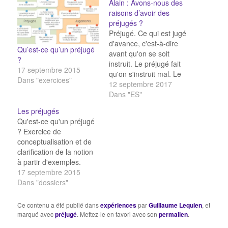
Alain : Avons-nous des
raisons d’avoir des
préjugés ?
Préjugé. Ce qui est jugé
d'avance, c'est-à-dire
Qu’est-ce qu’un préjugé
avant qu'on se soit
?
instruit. Le préjugé fait
17 septembre 2015
qu'on s'instruit mal. Le
Dans "exercices"
préjugé peut venir des
12 septembre 2017
passions ; la haine aime
Dans "ES"
à préjuger mal ; il peut
Les préjugés
venir de l'orgueil, qui
Qu'est-ce qu'un préjugé
conseille de ne point
? Exercice de
changer d'avis ; ou bien
conceptualisation et de
de la coutume…
clarification de la notion
à partir d'exemples.
Mesurez vos préjugés !
17 septembre 2015
L'Université de Harvard
Dans "dossiers"
propose un test en ligne
afin de mesurer nos
Ce contenu a été publié dans
expériences
par
Guillaume Lequien
, et
associations implicites
marqué avec
préjugé
. Mettez-le en favori avec son
permalien
.
sur la couleur de la