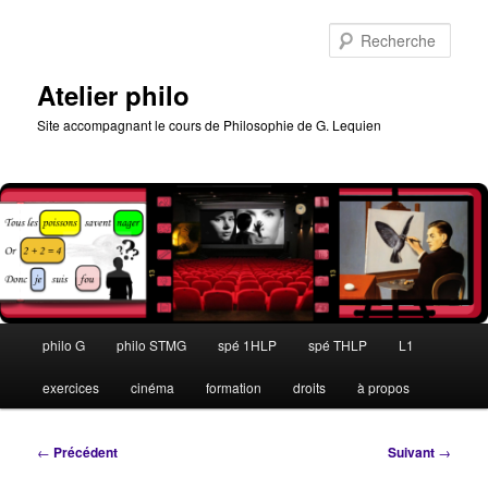
Aller
au
Rech
contenu
principal
Atelier philo
Site accompagnant le cours de Philosophie de G. Lequien
Menu
philo G
philo STMG
spé 1HLP
spé THLP
L1
principal
exercices
cinéma
formation
droits
à propos
Navigation
←
Précédent
Suivant
→
des