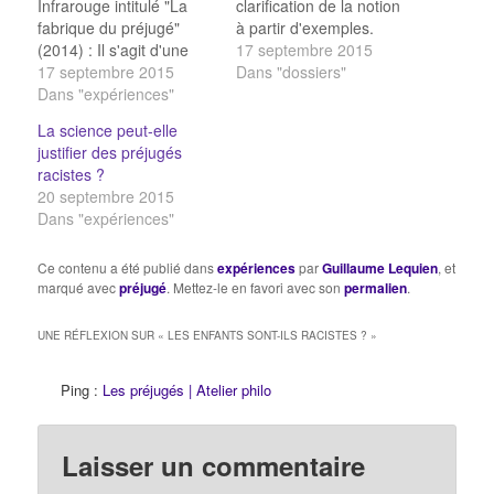
Infrarouge intitulé "La
clarification de la notion
fabrique du préjugé"
à partir d'exemples.
(2014) : Il s'agit d'une
Mesurez vos préjugés !
17 septembre 2015
variation sur l'expérience
17 septembre 2015
L'Université de Harvard
Dans "dossiers"
d'Allport conduite en
Dans "expériences"
propose un test en ligne
1954, et décrite ici.
afin de mesurer nos
La science peut-elle
associations implicites
justifier des préjugés
sur la couleur de la
racistes ?
peau, sur le genre, la
20 septembre 2015
nationalité etc. Les
Dans "expériences"
enfants sont-ils
racistes…
Ce contenu a été publié dans
expériences
par
Guillaume Lequien
, et
marqué avec
préjugé
. Mettez-le en favori avec son
permalien
.
UNE RÉFLEXION SUR «
LES ENFANTS SONT-ILS RACISTES ?
»
Ping :
Les préjugés | Atelier philo
Laisser un commentaire