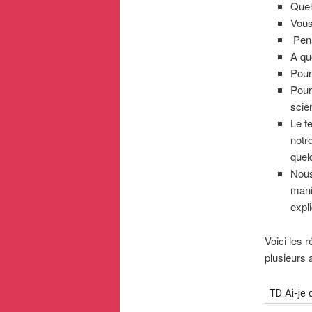
Quel
Vous
Pens
A qu
Pour
Pour
scie
Le t
notr
quel
Nous
mani
expl
Voici les 
plusieurs 