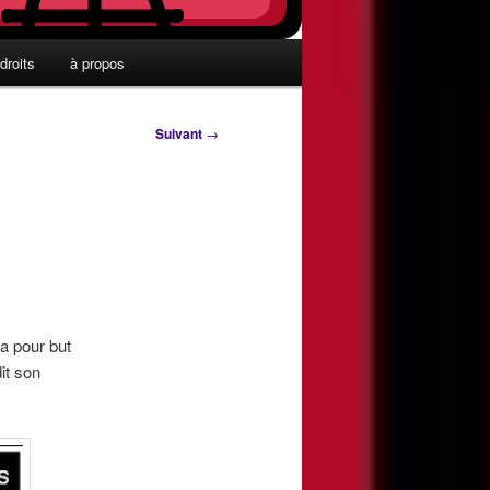
droits
à propos
Suivant
→
 a pour but
it son