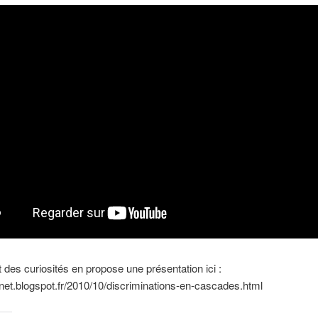
 des curiosités en propose une présentation ici :
inet.blogspot.fr/2010/10/discriminations-en-cascades.html