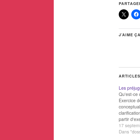
PARTAGER
J’AIME ÇA
ARTICLES
Les préju
Qu'est-ce 
Exercice d
conceptual
clarificati
partir d'e
vos préjugé
17 septem
de Harvard
Dans "doss
en ligne a