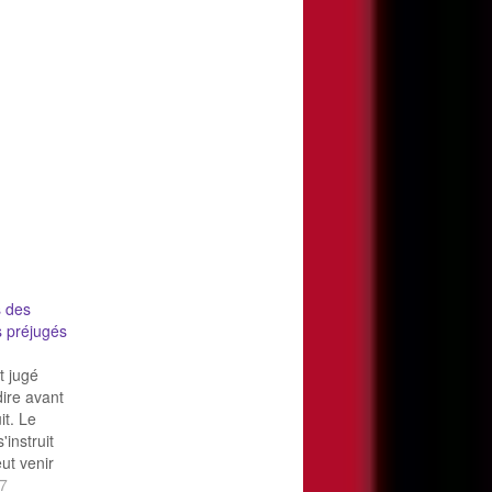
s des
s préjugés
t jugé
dire avant
it. Le
'instruit
ut venir
haine
7