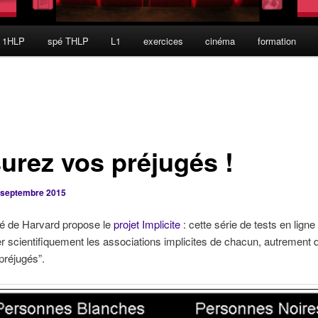
 1HLP
spé THLP
L1
exercices
cinéma
formation
urez vos préjugés !
 septembre 2015
té de Harvard propose le
projet Implicite
: cette série de tests en ligne
 scientifiquement les associations implicites de chacun, autrement d
préjugés”.