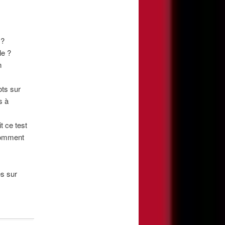
 ?
le ?
n
ots sur
s à
t ce test
Comment
es sur