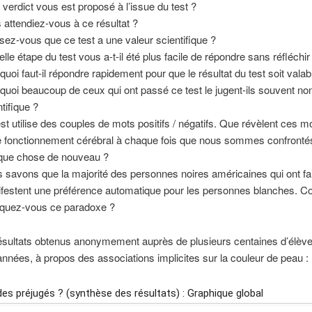
 verdict vous est proposé à l’issue du test ?
 attendiez-vous à ce résultat ?
ez-vous que ce test a une valeur scientifique ?
elle étape du test vous a-t-il été plus facile de répondre sans réfléchir
quoi faut-il répondre rapidement pour que le résultat du test soit valab
quoi beaucoup de ceux qui ont passé ce test le jugent-ils souvent no
ntifique ?
est utilise des couples de mots positifs / négatifs. Que révèlent ces m
e fonctionnement cérébral à chaque fois que nous sommes confronté
que chose de nouveau ?
 savons que la majorité des personnes noires américaines qui ont fai
festent une préférence automatique pour les personnes blanches. 
iquez-vous ce paradoxe ?
résultats obtenus anonymement auprès de plusieurs centaines d’élèv
années, à propos des associations implicites sur la couleur de peau :