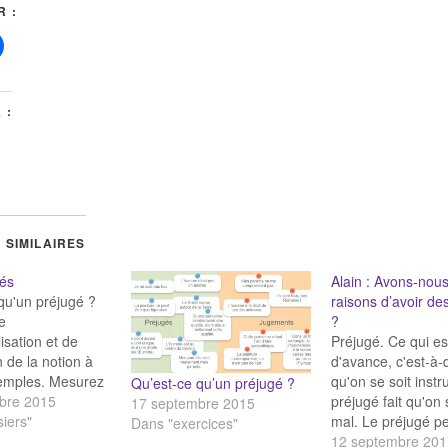
 :
 :
 SIMILAIRES
gés
Alain : Avons-nou
qu'un préjugé ?
raisons d’avoir de
e
?
isation et de
Préjugé. Ce qui es
on de la notion à
d'avance, c'est-à-
xemples. Mesurez
qu'on se soit instru
Qu’est-ce qu’un préjugé ?
s ! L'Université
bre 2015
préjugé fait qu'on s
17 septembre 2015
 propose un test
iers"
mal. Le préjugé pe
Dans "exercices"
fin de mesurer
des passions ; la 
12 septembre 201