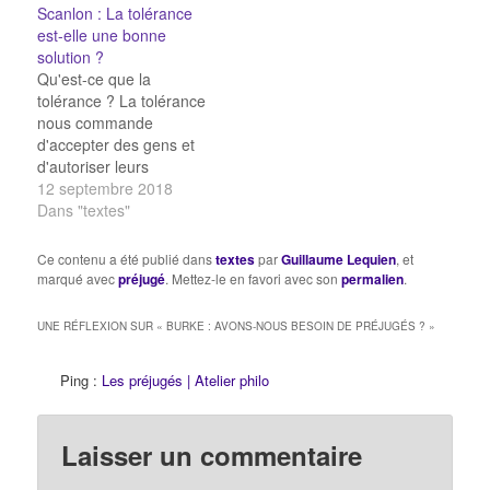
Scanlon : La tolérance
afin de mesurer nos
est-elle une bonne
associations implicites
solution ?
sur la couleur de la
Qu'est-ce que la
peau, sur le genre, la
tolérance ? La tolérance
nationalité etc. Les
nous commande
enfants sont-ils
d'accepter des gens et
racistes…
d'autoriser leurs
pratiques même quand
12 septembre 2018
nous les désapprouvons
Dans "textes"
avec force. Ainsi, la
tolérance implique une
Ce contenu a été publié dans
textes
par
Guillaume Lequien
, et
attitude intermédiaire
marqué avec
préjugé
. Mettez-le en favori avec son
permalien
.
entre l'approbation
pleine et entière et
UNE RÉFLEXION SUR «
BURKE : AVONS-NOUS BESOIN DE PRÉJUGÉS ?
»
l'opposition sans
retenue. Cette position
Ping :
Les préjugés | Atelier philo
intermédiaire fait de la
tolérance une attitude
déroutante. Il…
Laisser un commentaire