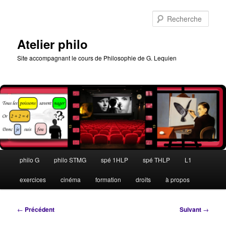
Aller
au
Rech
contenu
principal
Atelier philo
Site accompagnant le cours de Philosophie de G. Lequien
Menu
philo G
philo STMG
spé 1HLP
spé THLP
L1
principal
exercices
cinéma
formation
droits
à propos
Navigation
←
Précédent
Suivant
→
des