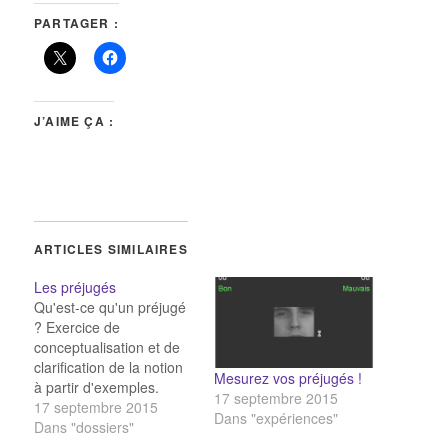
PARTAGER :
J’AIME ÇA :
ARTICLES SIMILAIRES
Les préjugés
Qu'est-ce qu'un préjugé
? Exercice de
conceptualisation et de
clarification de la notion
Mesurez vos préjugés !
à partir d'exemples.
17 septembre 2015
Mesurez vos préjugés !
17 septembre 2015
Dans "expériences"
L'Université de Harvard
Dans "dossiers"
propose un test en ligne