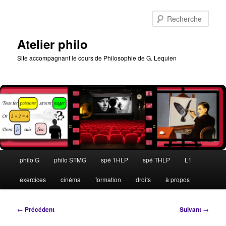
Aller
au
Rech
contenu
principal
Atelier philo
Site accompagnant le cours de Philosophie de G. Lequien
Menu
philo G
philo STMG
spé 1HLP
spé THLP
L1
principal
exercices
cinéma
formation
droits
à propos
Navigation
←
Précédent
Suivant
→
des