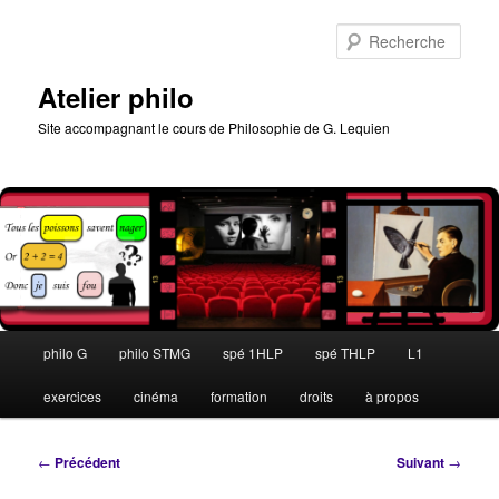
Aller
au
Rech
contenu
principal
Atelier philo
Site accompagnant le cours de Philosophie de G. Lequien
Menu
philo G
philo STMG
spé 1HLP
spé THLP
L1
principal
exercices
cinéma
formation
droits
à propos
Navigation
←
Précédent
Suivant
→
des