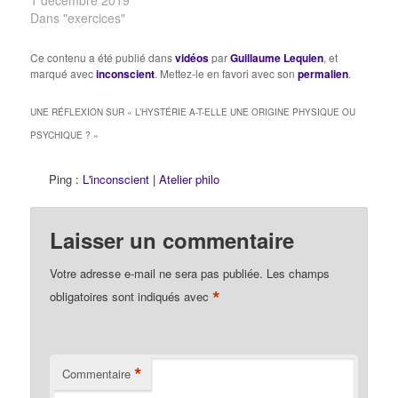
la naissance de la
Dans "exercices"
psychanalyse QCM
soigner l'hystérie Mots
Ce contenu a été publié dans
vidéos
par
Guillaume Lequien
, et
croisés sur la
marqué avec
inconscient
. Mettez-le en favori avec son
permalien
.
psychanalyse Mots
croisés sur l'inconscient
UNE RÉFLEXION SUR «
L’HYSTÉRIE A-T-ELLE UNE ORIGINE PHYSIQUE OU
QCM sur les actes
PSYCHIQUE ?
»
manqués & les rêves
QCM…
Ping :
L'inconscient | Atelier philo
Laisser un commentaire
Votre adresse e-mail ne sera pas publiée.
Les champs
*
obligatoires sont indiqués avec
*
Commentaire