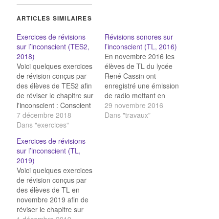
ARTICLES SIMILAIRES
Exercices de révisions
Révisions sonores sur
sur l’inconscient (TES2,
l’inconscient (TL, 2016)
2018)
En novembre 2016 les
Voici quelques exercices
élèves de TL du lycée
de révision conçus par
René Cassin ont
des élèves de TES2 afin
enregistré une émission
de réviser le chapitre sur
de radio mettant en
l'inconscient : Conscient
scène différents points
29 novembre 2016
ou inconscient ? Autour
7 décembre 2018
de leur cours de
Dans "travaux"
de l'hystérie : questions
Dans "exercices"
Philosophie sur
Autour de l'hystérie :
l’inconscient. Ils y
Exercices de révisions
vocabulaire Sexualité &
présentent : la notion
sur l’inconscient (TL,
2e topique Le complexe
d’inconscient, l’hystérie
2019)
d'OEdipe
le refoulement et la 1ère
Voici quelques exercices
topique chez Freud,
de révision conçus par
l’interprétation des actes
des élèves de TL en
manqués et…
novembre 2019 afin de
réviser le chapitre sur
l'inconscient : QCM sur
1 décembre 2019