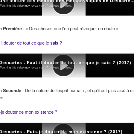
n Première
: « Des choses que l’on peut révoquer en doute »
il douter de tout ce que je sais ?
on Seconde
: De la nature de l’esprit humain ; et qu’il est plus aisé à c
ps.
-je douter de mon existence ?