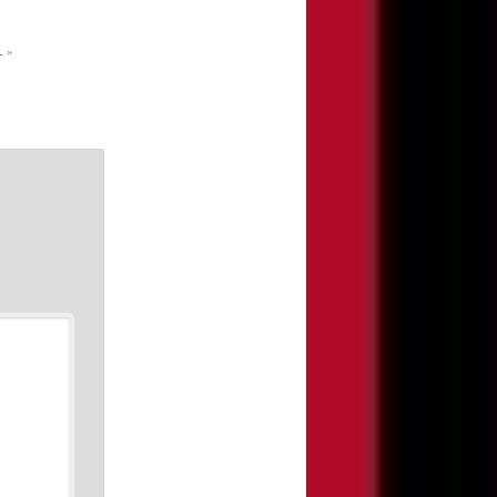
e &…
L
»