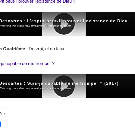
rit peut-il prouver l’existence de Dieu ?
n Quatrième
: Du vrai, et du faux.
-je capable de me tromper ?
 :