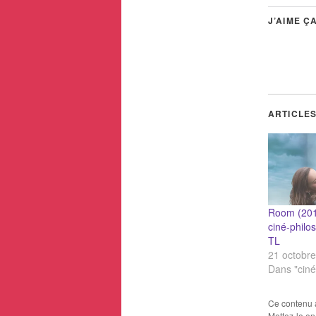
J’AIME ÇA
ARTICLES
Room (201
ciné-philo
TL
21 octobr
Dans "cin
Ce contenu 
Mettez-le en