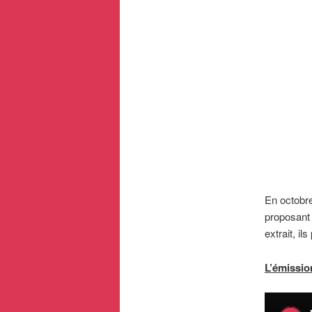
En octobre
proposant
extrait, i
L’émissio