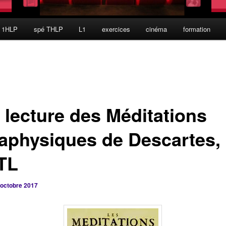
 1HLP
spé THLP
L1
exercices
cinéma
formation
 lecture des Méditations
aphysiques de Descartes, 
 TL
 octobre 2017