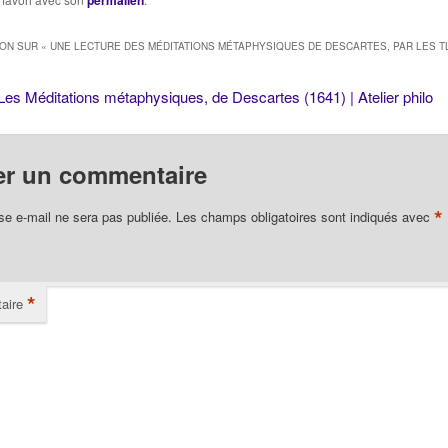
permalien
mais…
corbeaux : lectur
ION SUR «
UNE LECTURE DES MÉDITATIONS MÉTAPHYSIQUES DE DESCARTES, PAR LES T
Les Méditations métaphysiques, de Descartes (1641) | Atelier philo
er un commentaire
*
se e-mail ne sera pas publiée.
Les champs obligatoires sont indiqués avec
*
aire