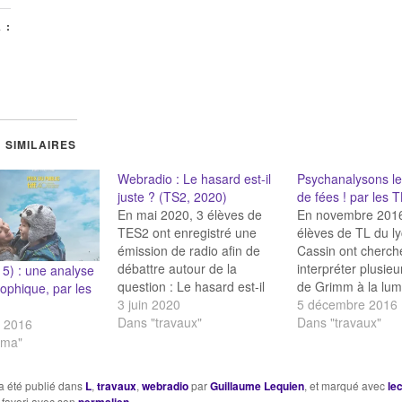
 :
 SIMILAIRES
Webradio : Le hasard est-il
Psychanalysons le
juste ? (TS2, 2020)
de fées ! par les 
En mai 2020, 3 élèves de
En novembre 2016
TES2 ont enregistré une
élèves de TL du l
émission de radio afin de
Cassin ont cherch
débattre autour de la
interpréter plusie
5) : une analyse
question : Le hasard est-il
de Grimm à la lum
sophique, par les
juste ? ***Cette émission a
3 juin 2020
psychanalyse freu
5 décembre 2016
été enregistrée dans les
Dans "travaux"
la manière de Bru
Dans "travaux"
e 2016
conditions du confinement,
Bettelheim. Ils pr
éma"
à distance. Merci pour votre
pour chaque cont
indulgence pour la qualité
lecture et un résu
a été publié dans
L
,
travaux
,
webradio
par
Guillaume Lequien
, et marqué avec
le
sonore au tout début,
interprétation. Les
 favori avec son
.