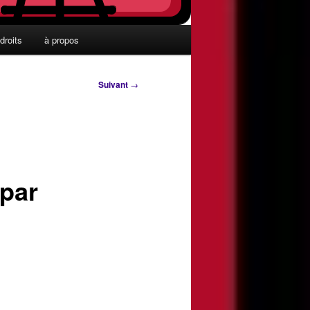
droits
à propos
Suivant
→
par