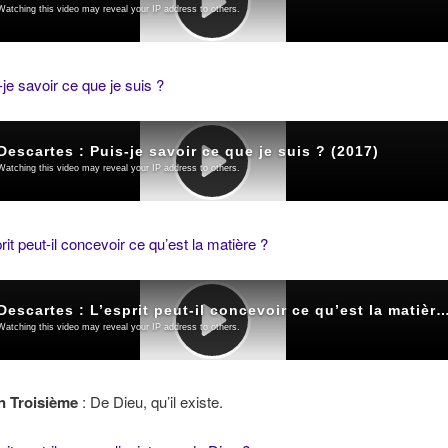
-je savoir ce que je suis ?
rit peut-il concevoir ce qu’est la matière ?
n Troisième
: De Dieu, qu’il existe.