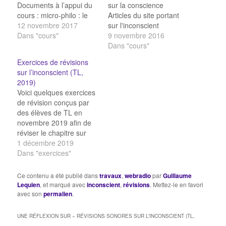
Documents à l’appui du
sur la conscience
cours : micro-philo : le
Articles du site portant
complexe d’OEdipe
12 novembre 2017
sur l'inconscient
selon Freud Vidéo :
Dans "cours"
Conscience & identité
9 novembre 2016
L’hystérie a-t-elle une
personnelle Puis-je avoir
Dans "cours"
origine physique ou
conscience de tout
Exercices de révisions
psychique ? Freud :
? L'expérience du match
sur l’inconscient (TL,
L’inconscient est-il une
de Basket Locke : Puis-
2019)
hypothèse superflue ?
je être moi-même sans
Voici quelques exercices
Freud : l’artiste exprime-
conscience ? Locke :
de révision conçus par
t-il ses pulsions
Être la même personne,
des élèves de TL en
personnelles ? Leibniz :
est-ce rester la même
novembre 2019 afin de
L’esprit…
chose ?…
réviser le chapitre sur
l'inconscient : QCM sur
1 décembre 2019
la naissance de la
Dans "exercices"
psychanalyse QCM
soigner l'hystérie Mots
Ce contenu a été publié dans
travaux
,
webradio
par
Guillaume
croisés sur la
Lequien
, et marqué avec
inconscient
,
révisions
. Mettez-le en favori
psychanalyse Mots
avec son
permalien
.
croisés sur l'inconscient
QCM sur les actes
UNE RÉFLEXION SUR «
RÉVISIONS SONORES SUR L’INCONSCIENT (TL,
manqués & les rêves