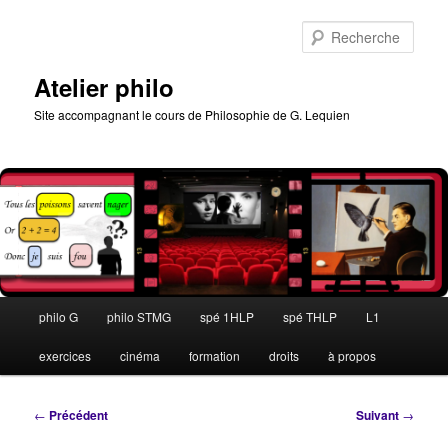
Aller
au
Rech
contenu
principal
Atelier philo
Site accompagnant le cours de Philosophie de G. Lequien
Menu
philo G
philo STMG
spé 1HLP
spé THLP
L1
principal
exercices
cinéma
formation
droits
à propos
Navigation
←
Précédent
Suivant
→
des