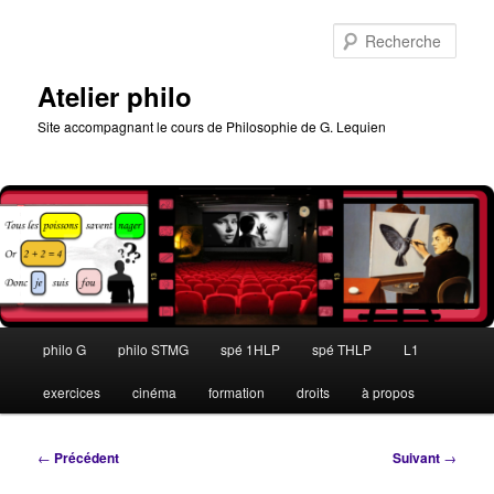
Aller
au
Rech
contenu
principal
Atelier philo
Site accompagnant le cours de Philosophie de G. Lequien
Menu
philo G
philo STMG
spé 1HLP
spé THLP
L1
principal
exercices
cinéma
formation
droits
à propos
Navigation
←
Précédent
Suivant
→
des