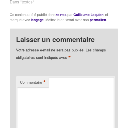
sous leur véritable
Dans "textes"
forme. D'abord on ne
parla qu'en poésie ; on
Ce contenu a été publié dans
textes
par
Guillaume Lequien
, et
ne s'avisa de raisonner
marqué avec
langage
. Mettez-le en favori avec son
permalien
.
que longtemps après.
Or, je sens…
Laisser un commentaire
Votre adresse e-mail ne sera pas publiée.
Les champs
*
obligatoires sont indiqués avec
*
Commentaire