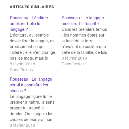
ARTICLES SIMILAIRES
Rousseau : L’écriture
Rousseau : Le langage
améliore-t-elle le
améliore-t-il l’esprit ?
langage ?
Dans les premiers temps
L'écriture, qui semble
, les hommes épars sur
devoir fixer la langue, est
la face de la terre
précisément ce qui
n'avaient de société que
l'altère ; elle n'en change
celle de la famille, de lois
pas les mots, mais le
que celles de la nature,
8 février 2018
génie ; elle substitue
8 février 2018
de langue que le geste
Dans "textes"
l'exactitude à
Dans "textes"
et quelques sons
l'expression. L'on rend
inarticulés . Ils n'étaient
Rousseau : Le langage
ses sentiments quand on
liés par aucune idée de
sert-il à connaître les
parle, et ses idées
fraternité commune ;
choses ?
quand on écrit. En
et…
Le langage figuré fut le
écrivant, on est forcé de
premier à naître, le sens
prendre tous les…
propre fut trouvé le
dernier. On n'appela les
choses de leur vrai nom
que quand on les vit
8 février 2018