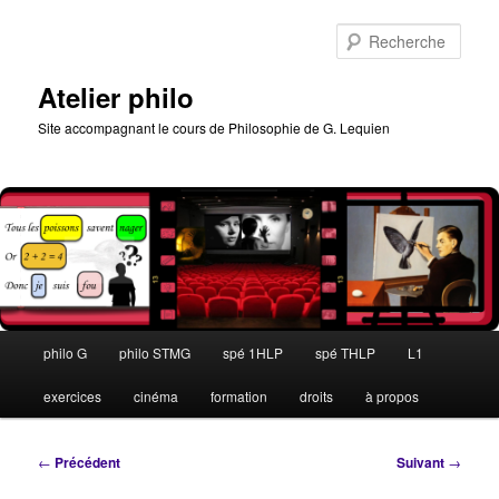
Aller
au
Rech
contenu
principal
Atelier philo
Site accompagnant le cours de Philosophie de G. Lequien
Menu
philo G
philo STMG
spé 1HLP
spé THLP
L1
principal
exercices
cinéma
formation
droits
à propos
Navigation
←
Précédent
Suivant
→
des