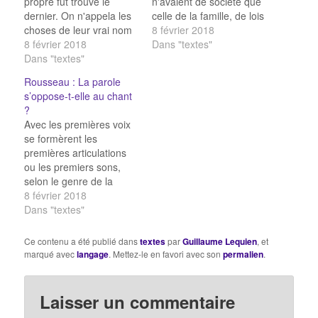
propre fut trouvé le
n'avaient de société que
dernier. On n'appela les
celle de la famille, de lois
choses de leur vrai nom
que celles de la nature,
8 février 2018
que quand on les vit
8 février 2018
de langue que le geste
Dans "textes"
sous leur véritable
Dans "textes"
et quelques sons
forme. D'abord on ne
inarticulés . Ils n'étaient
Rousseau : La parole
parla qu'en poésie ; on
liés par aucune idée de
s’oppose-t-elle au chant
ne s'avisa de raisonner
fraternité commune ;
?
que longtemps après.
et…
Avec les premières voix
Or, je sens…
se formèrent les
premières articulations
ou les premiers sons,
selon le genre de la
passion qui dictait les
8 février 2018
uns ou les autres. La
Dans "textes"
colère arrache des cris
menaçants, que la
Ce contenu a été publié dans
textes
par
Guillaume Lequien
, et
langue et le palais
marqué avec
langage
. Mettez-le en favori avec son
permalien
.
articulent : mais la voix
de la tendresse est plus
douce, c'est…
Laisser un commentaire