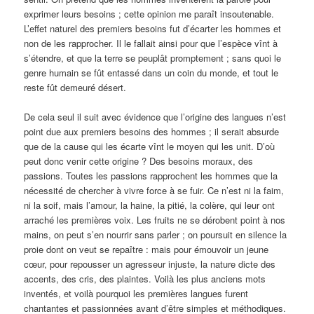
exprimer leurs besoins ; cette opinion me paraît insoutenable.
L’effet naturel des premiers besoins fut d’écarter les hommes et
non de les rapprocher. Il le fallait ainsi pour que l’espèce vînt à
s’étendre, et que la terre se peuplât promptement ; sans quoi le
genre humain se fût entassé dans un coin du monde, et tout le
reste fût demeuré désert.
De cela seul il suit avec évidence que l’origine des langues n’est
point due aux premiers besoins des hommes ; il serait absurde
que de la cause qui les écarte vînt le moyen qui les unit. D’où
peut donc venir cette origine ? Des besoins moraux, des
passions. Toutes les passions rapprochent les hommes que la
nécessité de chercher à vivre force à se fuir. Ce n’est ni la faim,
ni la soif, mais l’amour, la haine, la pitié, la colère, qui leur ont
arraché les premières voix. Les fruits ne se dérobent point à nos
mains, on peut s’en nourrir sans parler ; on poursuit en silence la
proie dont on veut se repaître : mais pour émouvoir un jeune
cœur, pour repousser un agresseur injuste, la nature dicte des
accents, des cris, des plaintes. Voilà les plus anciens mots
inventés, et voilà pourquoi les premières langues furent
chantantes et passionnées avant d’être simples et méthodiques.