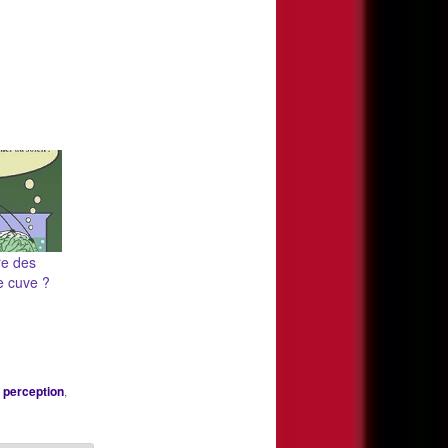
re des
e cuve ?
,
perception
,