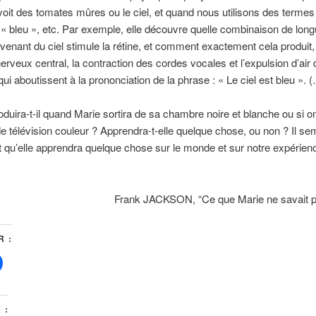
oit des tomates mûres ou le ciel, et quand nous utilisons des term
 « bleu », etc. Par exemple, elle découvre quelle combinaison de lon
venant du ciel stimule la rétine, et comment exactement cela produit, 
rveux central, la contraction des cordes vocales et l’expulsion d’air
i aboutissent à la prononciation de la phrase : « Le ciel est bleu ». 
duira-t-il quand Marie sortira de sa chambre noire et blanche ou si o
e télévision couleur ? Apprendra-t-elle quelque chose, ou non ? Il sem
nt qu’elle apprendra quelque chose sur le monde et sur notre expérienc
.
Frank JACKSON, “Ce que Marie ne savait p
 :
 :