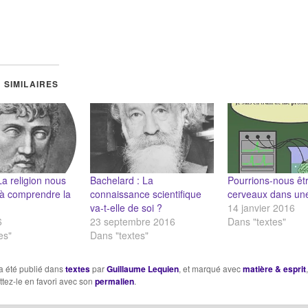
 SIMILAIRES
La religion nous
Bachelard : La
Pourrions-nous êt
e à comprendre la
connaissance scientifique
cerveaux dans un
va-t-elle de soi ?
14 janvier 2016
6
23 septembre 2016
Dans "textes"
es"
Dans "textes"
a été publié dans
textes
par
Guillaume Lequien
, et marqué avec
matière & esprit
ttez-le en favori avec son
permalien
.