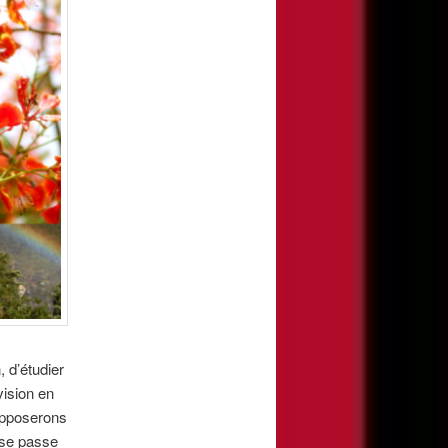
, d’étudier
vision en
supposerons
i se passe