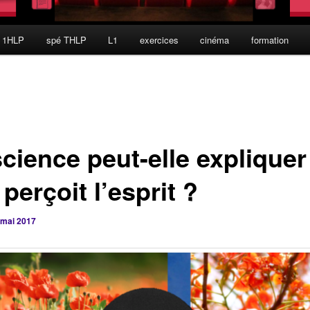
 1HLP
spé THLP
L1
exercices
cinéma
formation
cience peut-elle expliquer
perçoit l’esprit ?
 mai 2017