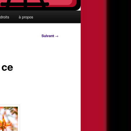
droits
à propos
Suivant
→
 ce