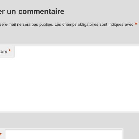
er un commentaire
*
se e-mail ne sera pas publiée.
Les champs obligatoires sont indiqués avec
*
aire
*