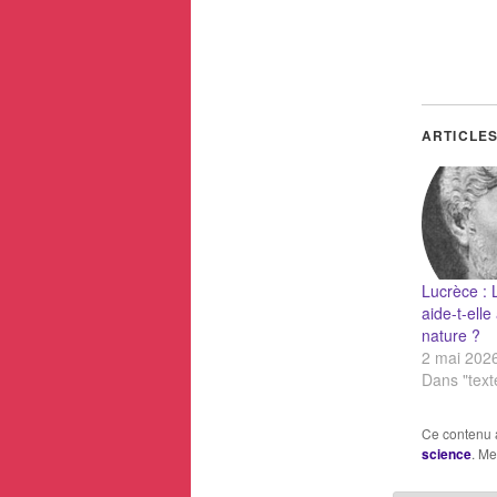
ARTICLES
Lucrèce : 
aide-t-ell
nature ?
2 mai 202
Dans "text
Ce contenu 
science
. Me