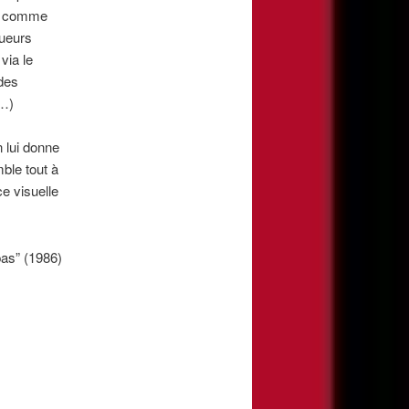
es comme
gueurs
via le
 des
(…)
n lui donne
ble tout à
e visuelle
as” (1986)