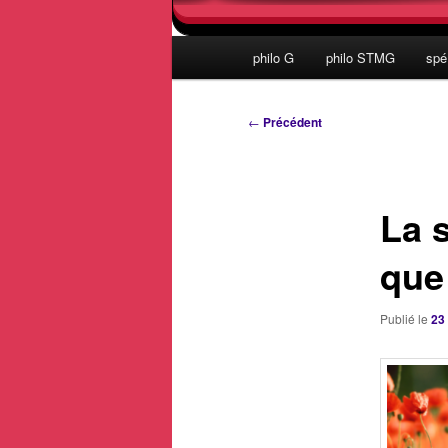
Menu
philo G
philo STMG
spé
principal
Navigation
←
Précédent
des
articles
La s
que 
Publié le
23