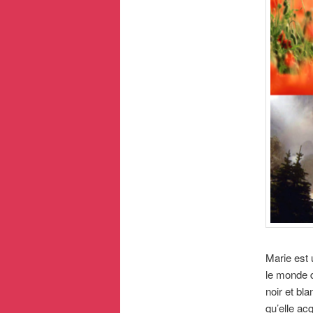
Marie est u
le monde d
noir et bl
qu’elle acq