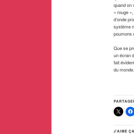
quand on v
« rouge »,
d’onde pro
système ne
poumons qu
Que se pro
un écran d
fait évide
du monde
PARTAGER
J’AIME ÇA