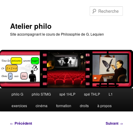
Aller
au
Rech
contenu
principal
Atelier philo
Site accompagnant le cours de Philosophie de G. Lequien
Menu
philo G
philo STMG
spé 1HLP
spé THLP
L1
principal
exercices
cinéma
formation
droits
à propos
Navigation
←
Précédent
Suivant
→
des