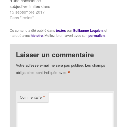
d'une conscience
subjective limitée dans
son contenu de vérité.
15 septembre 2017
La manière dont se
Dans "textes"
présente une telle
opinion peut être
Ce contenu a été publié dans
textes
par
Guillaume Lequien
, et
vraiment anodine.
marqué avec
histoire
. Mettez-le en favori avec son
permalien
.
Lorsque quelqu'un dit
qu'à son avis, le
nouveau bâtiment de la
Laisser un commentaire
faculté a sept étages,
cela peut vouloir…
Votre adresse e-mail ne sera pas publiée.
Les champs
*
obligatoires sont indiqués avec
*
Commentaire